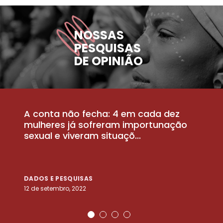
NOSSAS
PESQUISAS
DE OPINIÃO
A conta não fecha: 4 em cada dez
P
la
mulheres já sofreram importunação
a
sexual e viveram situaçõ...
m
DADOS E PESQUISAS
D
12 de setembro, 2022
25