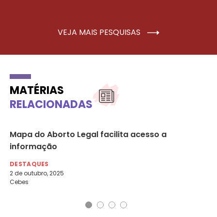
VEJA MAIS PESQUISAS
MATÉRIAS
RELACIONADAS
,
Mapa do Aborto Legal facilita acesso a
En
informação
ab
DESTAQUES
DE
2 de outubro, 2025
11 
Cebes
Es