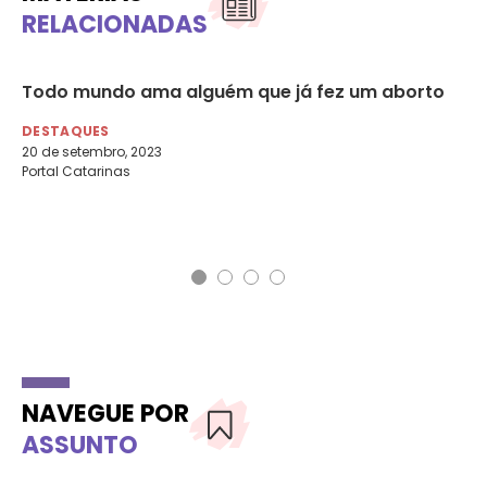
RELACIONADAS
Todo mundo ama alguém que já fez um aborto
Ad
ab
DESTAQUES
m
20 de setembro, 2023
Portal Catarinas
DE
19 
Fol
NAVEGUE POR
ASSUNTO