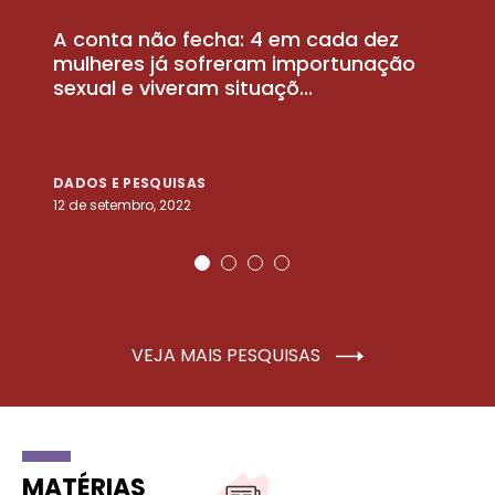
A conta não fecha: 4 em cada dez
P
la
mulheres já sofreram importunação
a
sexual e viveram situaçõ...
m
DADOS E PESQUISAS
D
12 de setembro, 2022
25
VEJA MAIS PESQUISAS
MATÉRIAS