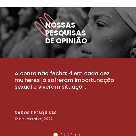
NOSSAS
PESQUISAS
DE OPINIÃO
A conta não fecha: 4 em cada dez
P
la
mulheres já sofreram importunação
a
sexual e viveram situaçõ...
m
DADOS E PESQUISAS
D
12 de setembro, 2022
25