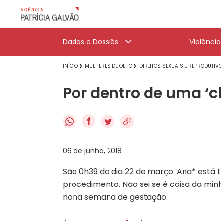
Dados e Dossiês
Violênci
INÍCIO
MULHERES DE OLHO
DIREITOS SEXUAIS E REPRODUTIV
Por dentro de uma ‘c
f
06 de junho, 2018
São 0h39 do dia 22 de março. Ana* está
procedimento. Não sei se é coisa da minh
nona semana de gestação.