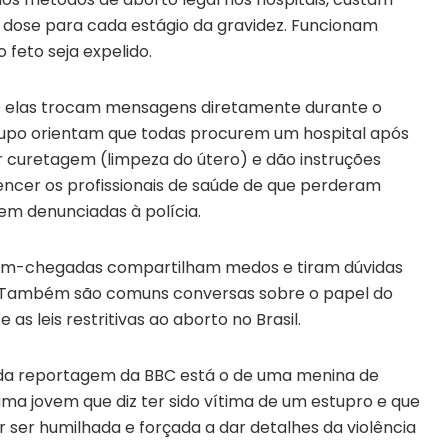
a dose para cada estágio da gravidez. Funcionam
 feto seja expelido.
 e elas trocam mensagens diretamente durante o
rupo orientam que todas procurem um hospital após
er curetagem (limpeza do útero) e dão instruções
encer os profissionais de saúde de que perderam
rem denunciadas à polícia.
cém-chegadas compartilham medos e tiram dúvidas
. Também são comuns conversas sobre o papel do
as leis restritivas ao aborto no Brasil.
da reportagem da BBC está o de uma menina de
uma jovem que diz ter sido vítima de um estupro e que
 ser humilhada e forçada a dar detalhes da violência