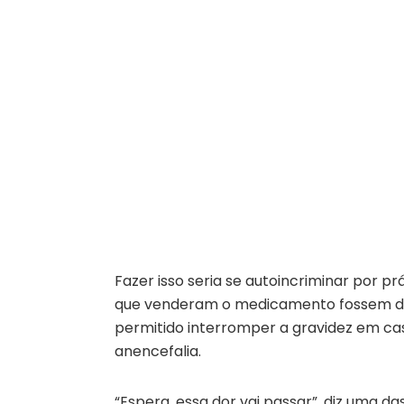
Fazer isso seria se autoincriminar por p
que venderam o medicamento fossem den
permitido interromper a gravidez em cas
anencefalia.
“Espera, essa dor vai passar”, diz uma da