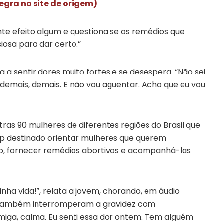
tegra no site de origem)
nte efeito algum e questiona se os remédios que
iosa para dar certo.”
a sentir dores muito fortes e se desespera. “Não sei
 demais, demais. E não vou aguentar. Acho que eu vou
tras 90 mulheres de diferentes regiões do Brasil que
 destinado orientar mulheres que querem
aso, fornecer remédios abortivos e acompanhá-las
nha vida!”, relata a jovem, chorando, em áudio
e também interromperam a gravidez com
miga, calma. Eu senti essa dor ontem. Tem alguém