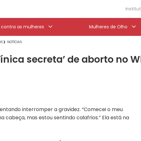
Institu
a contra as mulheres
Mulheres de Olho
OS
NOTÍCIAS
línica secreta’ de aborto no
 tentando interromper a gravidez. “Comecei o meu
a cabeça, mas estou sentindo calafrios.” Ela está na