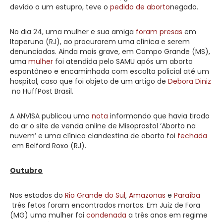
devido a um estupro, teve o
pedido de aborto
negado.
No dia 24, uma mulher e sua amiga
foram presas
em
Itaperuna (RJ), ao procurarem uma clínica e serem
denunciadas. Ainda mais grave, em Campo Grande (MS),
uma
mulher
foi atendida pelo SAMU após um aborto
espontâneo e encaminhada com escolta policial até um
hospital, caso que foi objeto de um artigo de
Debora Diniz
no HuffPost Brasil.
A ANVISA publicou uma
nota
informando que havia tirado
do ar o site de venda online de Misoprostol ‘Aborto na
nuvem’ e uma clínica clandestina de aborto foi
fechada
em Belford Roxo (RJ).
Outubro
Nos estados do
Rio Grande do Sul
,
Amazonas
e
Paraíba
três fetos foram encontrados mortos. Em Juiz de Fora
(MG) uma mulher foi
condenada
a três anos em regime