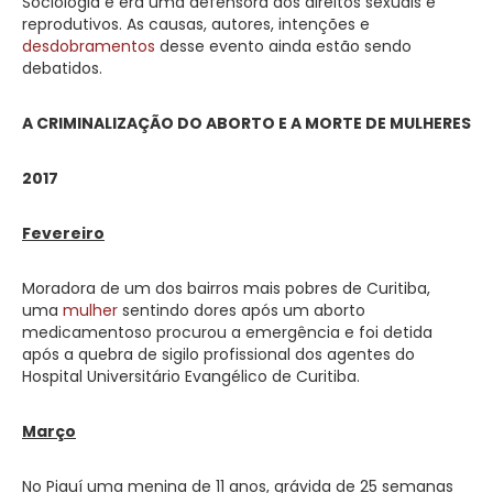
Sociologia e era uma defensora dos direitos sexuais e
reprodutivos. As causas, autores, intenções e
desdobramentos
desse evento ainda estão sendo
debatidos.
A CRIMINALIZAÇÃO DO ABORTO E A MORTE DE MULHERES
2017
Fevereiro
Moradora de um dos bairros mais pobres de Curitiba,
uma
mulher
sentindo dores após um aborto
medicamentoso procurou a emergência e foi detida
após a quebra de sigilo profissional dos agentes do
Hospital Universitário Evangélico de Curitiba.
Março
No Piauí uma menina de 11 anos, grávida de 25 semanas