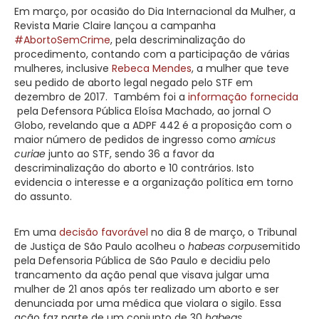
Em março, por ocasião do Dia Internacional da Mulher, a
Revista Marie Claire lançou a campanha
#AbortoSemCrime
, pela descriminalização do
procedimento, contando com a participação de várias
mulheres, inclusive
Rebeca Mendes
, a mulher que teve
seu pedido de aborto legal negado pelo STF em
dezembro de 2017. Também foi a
informação fornecida
pela Defensora Pública Eloísa Machado, ao jornal O
Globo, revelando que a ADPF 442 é a proposição com o
maior número de pedidos de ingresso como
amicus
curiae
junto ao STF, sendo 36 a favor da
descriminalização do aborto e 10 contrários. Isto
evidencia o interesse e a organização política em torno
do assunto.
Em uma
decisão favorável
no dia 8 de março, o Tribunal
de Justiça de São Paulo acolheu o
habeas corpus
emitido
pela Defensoria Pública de São Paulo e decidiu pelo
trancamento da ação penal que visava julgar uma
mulher de 21 anos após ter realizado um aborto e ser
denunciada por uma médica que violara o sigilo. Essa
ação faz parte de um conjunto de 30
habeas