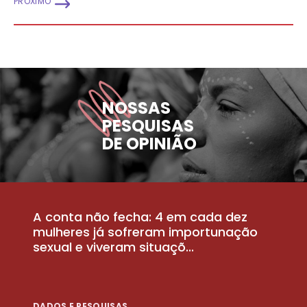
PRÓXIMO
NOSSAS
PESQUISAS
DE OPINIÃO
A conta não fecha: 4 em cada dez
P
la
mulheres já sofreram importunação
a
sexual e viveram situaçõ...
m
DADOS E PESQUISAS
D