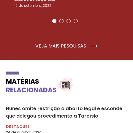
12 de setembro, 2022
25
VEJA MAIS PESQUISAS
MATÉRIAS
RELACIONADAS
o
Nunes omite restrição a aborto legal e esconde
Pe
que delegou procedimento a Tarcísio
de
DESTAQUES
DE
24 de outubro, 2024
8 d