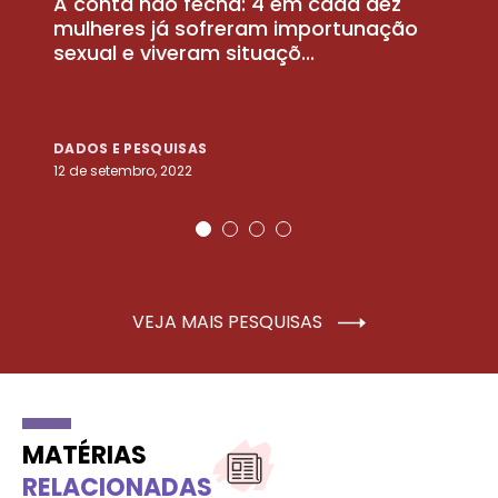
A conta não fecha: 4 em cada dez
P
la
mulheres já sofreram importunação
a
sexual e viveram situaçõ...
m
DADOS E PESQUISAS
D
12 de setembro, 2022
25
VEJA MAIS PESQUISAS
MATÉRIAS
RELACIONADAS