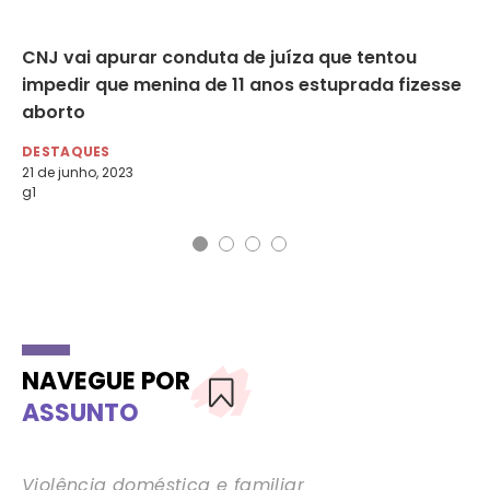
CNJ vai apurar conduta de juíza que tentou
On
s
impedir que menina de 11 anos estuprada fizesse
DE
aborto
Ou
DESTAQUES
21 de junho, 2023
g1
NAVEGUE POR
ASSUNTO
Violência doméstica e familiar