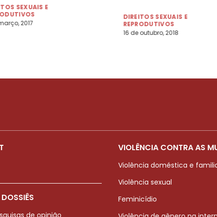
ITOS SEXUAIS E
RODUTIVOS
DIREITOS SEXUAIS E
março, 2017
REPRODUTIVOS
16 de outubro, 2018
T
VIOLÊNCIA CONTRA AS M
Violência doméstica e famili
Violência sexual
 DOSSIÊS
Feminicídio
squisas de opinião
Violência de gênero na inter