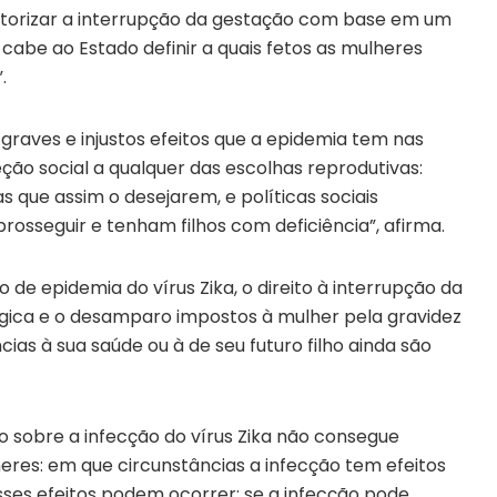
utorizar a interrupção da gestação com base em um
o cabe ao Estado definir a quais fetos as mulheres
.
graves e injustos efeitos que a epidemia tem nas
ção social a qualquer das escolhas reprodutivas:
 que assim o desejarem, e políticas sociais
rosseguir e tenham filhos com deficiência”, afirma.
de epidemia do vírus Zika, o direito à interrupção da
lógica e o desamparo impostos à mulher pela gravidez
as à sua saúde ou à de seu futuro filho ainda são
 sobre a infecção do vírus Zika não consegue
res: em que circunstâncias a infecção tem efeitos
sses efeitos podem ocorrer; se a infecção pode