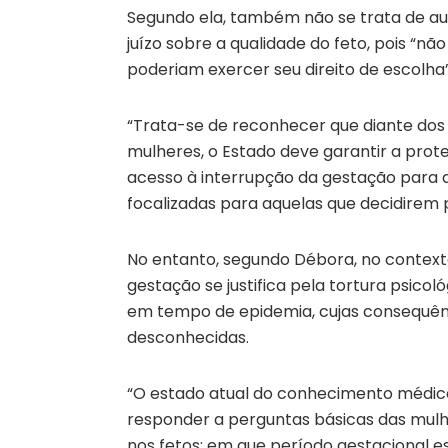
Segundo ela, também não se trata de a
juízo sobre a qualidade do feto, pois “nã
poderiam exercer seu direito de escolha”
“Trata-se de reconhecer que diante dos 
mulheres, o Estado deve garantir a prote
acesso à interrupção da gestação para as
focalizadas para aquelas que decidirem p
No entanto, segundo Débora, no contexto 
gestação se justifica pela tortura psico
em tempo de epidemia, cujas consequênci
desconhecidas.
“O estado atual do conhecimento médico
responder a perguntas básicas das mulhe
nos fetos; em que período gestacional e