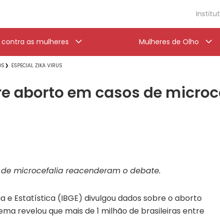
Institu
a contra as mulheres
Mulheres de Olho
OS
ESPECIAL ZIKA VIRUS
re aborto em casos de microc
de microcefalia reacenderam o debate.
fia e Estatística (IBGE) divulgou dados sobre o aborto
tema revelou que mais de 1 milhão de brasileiras entre