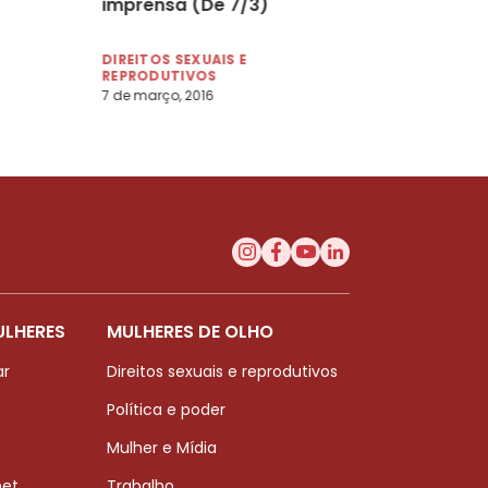
imprensa (De 7/3)
DIREITOS SEXUAIS E
REPRODUTIVOS
7 de março, 2016
ULHERES
MULHERES DE OLHO
ar
Direitos sexuais e reprodutivos
Política e poder
Mulher e Mídia
net
Trabalho