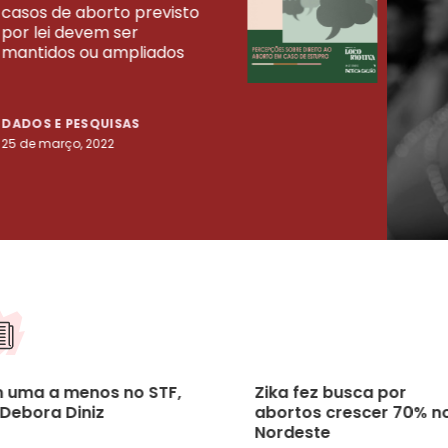
casos de aborto previsto
fora
UISAS
por lei devem ser
mort
mantidos ou ampliados
uma 
tenta
DADOS E PESQUISAS
DADO
25 de março, 2022
23 de
 uma a menos no STF,
Zika fez busca por
 Debora Diniz
abortos crescer 70% n
Nordeste