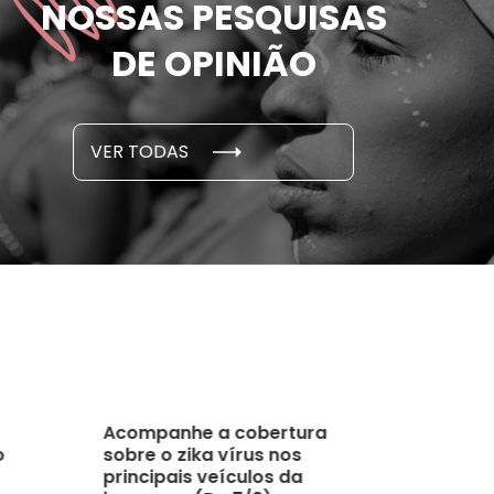
NOSSAS PESQUISAS
m ameaçadas de
sofreram 
e por parceiro ou ex;
seus des
DE OPINIÃO
em cada 6 já sofreu
cidade
...
S E PESQUISAS
DADOS E P
VER TODAS
 novembro, 2021
15 de outubro
Acompanhe a cobertura
o
sobre o zika vírus nos
principais veículos da