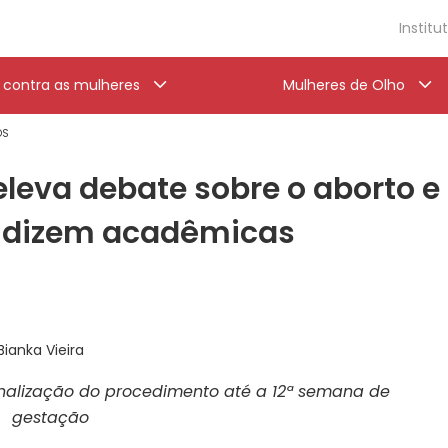
Institu
a contra as mulheres
Mulheres de Olho
OS
leva debate sobre o aborto e 
, dizem acadêmicas
Bianka Vieira
inalização do procedimento até a 12ª semana de
gestação