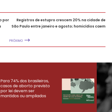
o por
Registros de estupro crescem 20% na cidade de
u
São Paulo entre janeiro e agosto; homicídios caem
PRÓXIMO
Para 74% dos brasileiros,
30% 
casos de aborto previsto
fora
UISAS
por lei devem ser
mort
mantidos ou ampliados
uma 
tenta