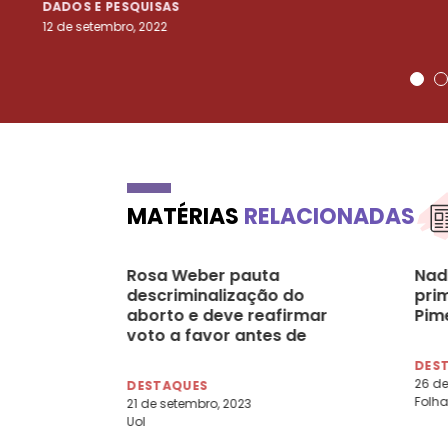
DADOS E PESQUISAS
12 de setembro, 2022
MATÉRIAS
RELACIONADAS
Rosa Weber pauta
Nad
descriminalização do
prim
aborto e deve reafirmar
Pim
voto a favor antes de
deixar STF
DES
26 de
DESTAQUES
Folha
21 de setembro, 2023
Uol