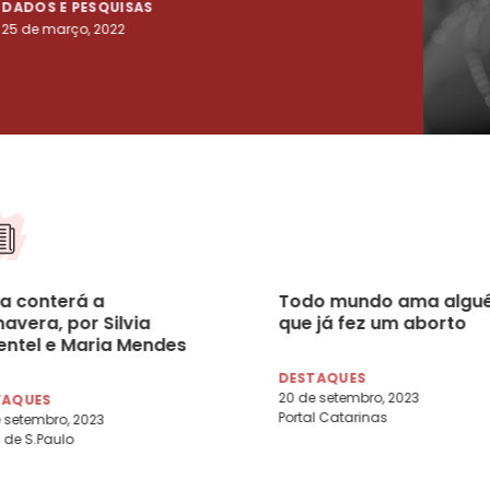
DADOS E PESQUISAS
DADO
25 de março, 2022
23 de
a conterá a
Todo mundo ama algu
avera, por ​Silvia
que já fez um aborto
entel e Maria Mendes
DESTAQUES
20 de setembro, 2023
TAQUES
Portal Catarinas
 setembro, 2023
 de S.Paulo