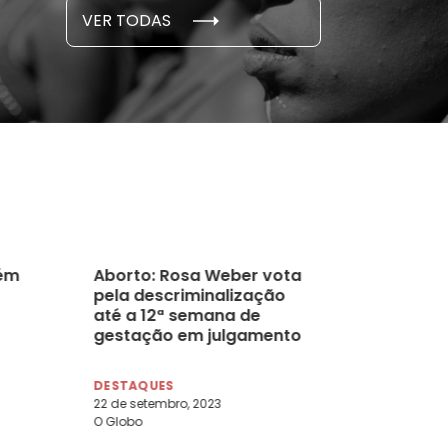
S E PESQUISAS
DADOS E P
VER TODAS
 novembro, 2021
15 de outubro
ém
Aborto: Rosa Weber vota
pela descriminalização
até a 12ª semana de
gestação em julgamento
do STF
DESTAQUES
22 de setembro, 2023
O Globo