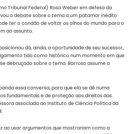
emo Tribunal Federal) Rosa Weber em defesa da
levou o debate sobre o tema a um patamar inédito
 pode ter o condão de voltar os olhos do mundo para o
am ao assunto.
osicionou dá, ainda, a oportunidade de seu sucessor,
 julgamento tido como histórico num momento em que
m se debruçado sobre o tema. Barroso assume a
xpanda essa conversa, para que ela se dê numa
tos fundamentais e de proteção aos direitos das
ssora associada do Instituto de Ciência Política da
i.
 feliz ao usar argumentos que mostrariam como a