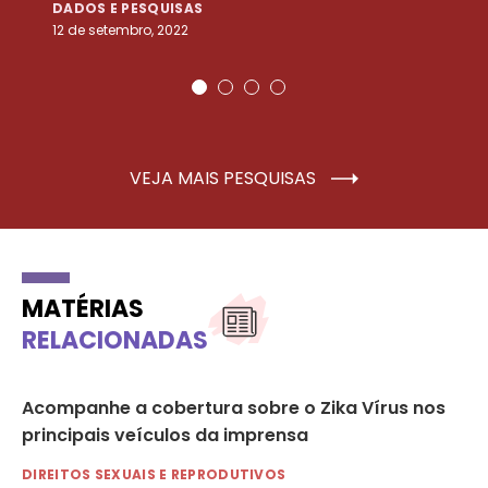
DADOS E PESQUISAS
D
12 de setembro, 2022
25
VEJA MAIS PESQUISAS
MATÉRIAS
RELACIONADAS
Acompanhe a cobertura sobre o Zika Vírus nos
‘E
principais veículos da imprensa
in
DIREITOS SEXUAIS E REPRODUTIVOS
DI