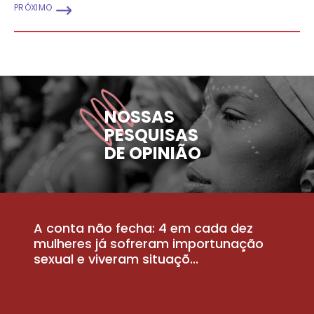
PRÓXIMO
NOSSAS
PESQUISAS
DE OPINIÃO
A conta não fecha: 4 em cada dez
P
la
mulheres já sofreram importunação
a
sexual e viveram situaçõ...
m