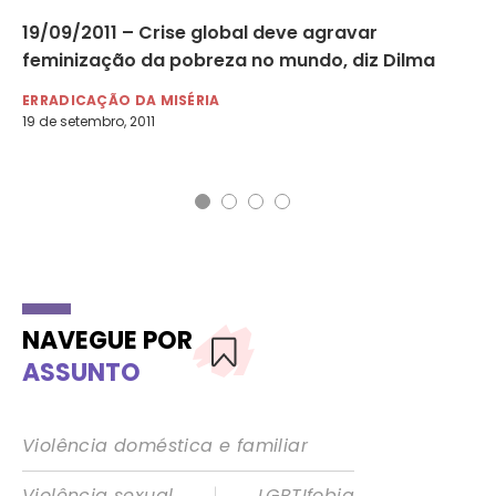
19/09/2011 – Crise global deve agravar
11
feminização da pobreza no mundo, diz Dilma
pr
re
ERRADICAÇÃO DA MISÉRIA
19 de setembro, 2011
ER
11 
NAVEGUE POR
ASSUNTO
Violência doméstica e familiar
|
Violência sexual
LGBTIfobia