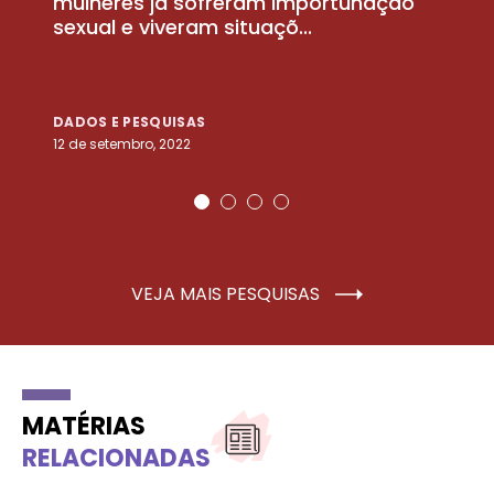
la
mulheres já sofreram importunação
a
sexual e viveram situaçõ...
m
DADOS E PESQUISAS
D
12 de setembro, 2022
25
VEJA MAIS PESQUISAS
MATÉRIAS
RELACIONADAS