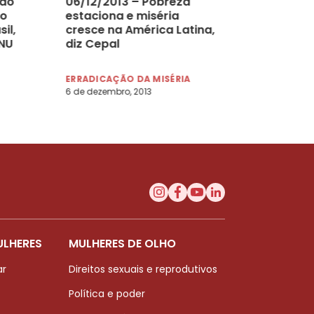
 do
06/12/2013 – Pobreza
so
estaciona e miséria
il,
cresce na América Latina,
ONU
diz Cepal
ERRADICAÇÃO DA MISÉRIA
6 de dezembro, 2013
ULHERES
MULHERES DE OLHO
ar
Direitos sexuais e reprodutivos
Política e poder