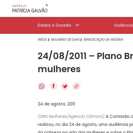
Dados e Dossiês
Violênci
INÍCIO
MULHERES DE OLHO
ERRADICAÇÃO DA MISÉRIA
24/08/2011 – Plano B
mulheres
f
24 de agosto, 2011
(ONU Mulheres/Agência Câmara)
A Comissão d
realizou, no dia 24 de agosto, uma audiência p
da pobreza na vida das mulheres e sobre o Pla