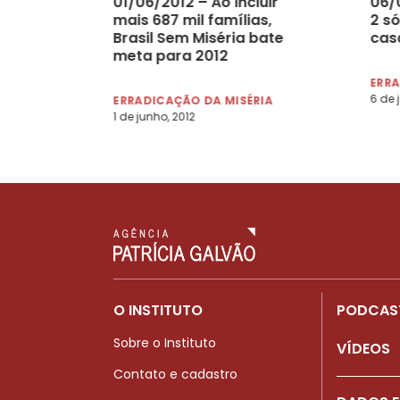
01/06/2012 – Ao incluir
06/
mais 687 mil famílias,
2 s
Brasil Sem Miséria bate
cas
meta para 2012
ERRA
6 de 
ERRADICAÇÃO DA MISÉRIA
1 de junho, 2012
O INSTITUTO
PODCAS
Sobre o Instituto
VÍDEOS
Contato e cadastro