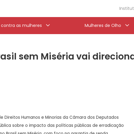
Institu
a contra as mulheres
Mulheres de Olho
rasil sem Miséria vai direcion
e Direitos Humanos e Minorias da Câmara dos Deputados
ública sobre o impacto das políticas públicas de erradicação
no Brasil sem Miséria, com foco na garantia de renda,