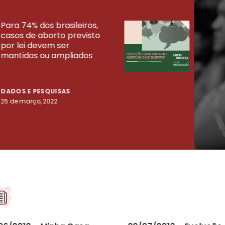
Para 74% dos brasileiros,
30% 
casos de aborto previsto
fora
UISAS
por lei devem ser
mort
mantidos ou ampliados
uma 
tenta
DADOS E PESQUISAS
DADO
25 de março, 2022
23 de