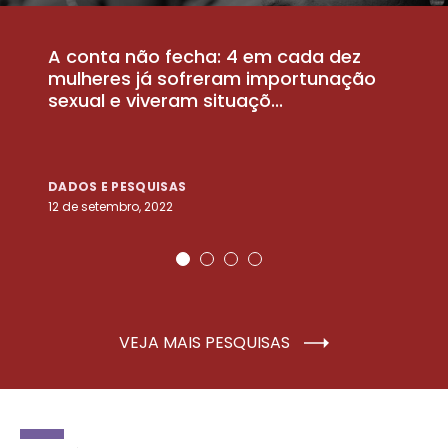
A conta não fecha: 4 em cada dez
P
la
mulheres já sofreram importunação
a
sexual e viveram situaçõ...
m
DADOS E PESQUISAS
D
12 de setembro, 2022
25
VEJA MAIS PESQUISAS