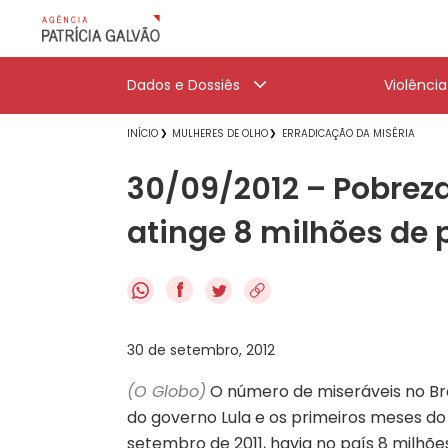
Dados e Dossiês
Violênci
INÍCIO
MULHERES DE OLHO
ERRADICAÇÃO DA MISÉRIA
30/09/2012 – Pobreza
atinge 8 milhões de
f
30 de setembro, 2012
(O Globo)
O número de miseráveis no Bras
do governo Lula e os primeiros meses d
setembro de 2011, havia no país 8 milh