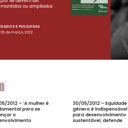
por lei devem ser
mort
mantidos ou ampliados
uma 
tenta
DADOS E PESQUISAS
DADO
25 de março, 2022
23 de
05/2012 – ‘A mulher é
30/05/2012 – Equidade
damental para se
gênero é indispensável
ançar o
para desenvolvimento
envolvimento
sustentável, defende
tentável’
ministro