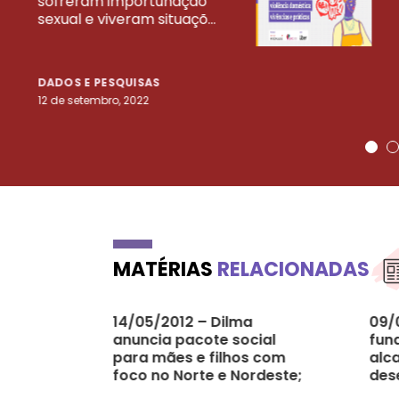
sofreram importunação
sexual e viveram situaçõ...
DADOS E PESQUISAS
12 de setembro, 2022
MATÉRIAS
RELACIONADAS
14/05/2012 – Dilma
09/
anuncia pacote social
fun
para mães e filhos com
alc
foco no Norte e Nordeste;
des
em destaque papel das
sus