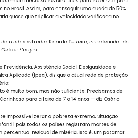
o, seriam necessários oito anos para fazer cair pela
no Brasil. Assim, para conseguir uma queda de 50%
ria quase que triplicar a velocidade verificada no
 diz o administrador Ricardo Teixeira, coordenador do
Getulio Vargas.
 Previdência, Assistência Social, Desigualdade e
ca Aplicada (Ipea), diz que a atual rede de proteção
ria:
ito é muito bom, mas não suficiente. Precisamos de
Carinhoso para a faixa de 7 a 14 anos — diz Osório.
te impossível zerar a pobreza extrema. Situação
antil, pois todos os países registram mortes de
 percentual residual de miséria, isto é, um patamar