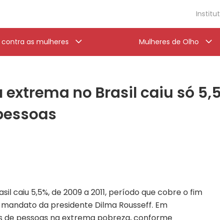
Institu
a contra as mulheres
Mulheres de Olho
 extrema no Brasil caiu só 5,5
 pessoas
il caiu 5,5%, de 2009 a 2011, período que cobre o fim
o mandato da presidente Dilma Rousseff. Em
ões de pessoas na extrema pobreza, conforme