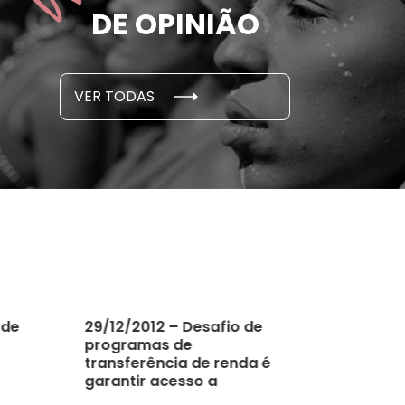
e por parceiro ou ex;
seus des
DE OPINIÃO
em cada 6 já sofreu
cidade
...
S E PESQUISAS
DADOS E P
VER TODAS
 novembro, 2021
15 de outubro
 de
29/12/2012 – Desafio de
programas de
transferência de renda é
garantir acesso a
serviços públicos de