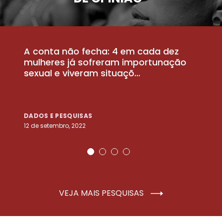
A conta não fecha: 4 em cada dez
P
la
mulheres já sofreram importunação
a
sexual e viveram situaçõ...
m
DADOS E PESQUISAS
D
12 de setembro, 2022
25
VEJA MAIS PESQUISAS