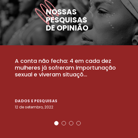
NOSSAS
PESQUISAS
DE OPINIÃO
A conta não fecha: 4 em cada dez
P
la
mulheres já sofreram importunação
a
sexual e viveram situaçõ...
m
DADOS E PESQUISAS
D
12 de setembro, 2022
25