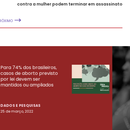
contra a mulher podem terminar em assassinato
RÓXIMO
Para 74% dos brasileiros,
30% 
casos de aborto previsto
fora
UISAS
por lei devem ser
mort
mantidos ou ampliados
uma 
tenta
DADOS E PESQUISAS
DADO
25 de março, 2022
23 de