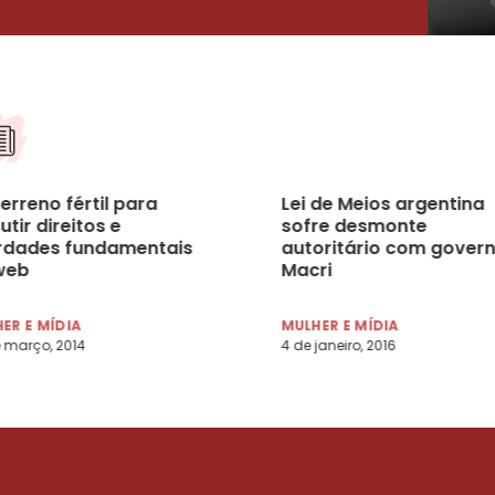
terreno fértil para
Lei de Meios argentina
utir direitos e
sofre desmonte
erdades fundamentais
autoritário com gover
web
Macri
ER E MÍDIA
MULHER E MÍDIA
 março, 2014
4 de janeiro, 2016