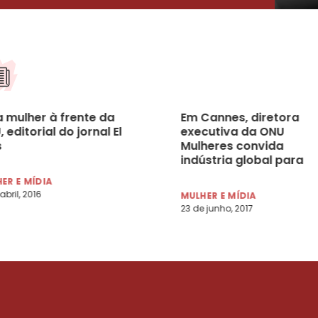
 mulher à frente da
Em Cannes, diretora
 editorial do jornal El
executiva da ONU
s
Mulheres convida
indústria global para
eliminar estereótipos d
ER E MÍDIA
gênero na publicidade
abril, 2016
MULHER E MÍDIA
23 de junho, 2017