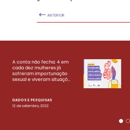
ANTERIOR
A conta não fecha: 4 em
cada dez mulheres já
VEJA MAIS PESQ
sofreram importunação
sexual e viveram situaçõ...
DADOS E PESQUISAS
12 de setembro, 2022