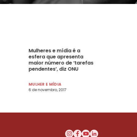
Mulheres e mídia é a
esfera que apresenta
maior número de ‘tarefas
pendentes’, diz ONU
e
Mulheres a entidades
filiadas à Associação
MULHER E MÍDIA
Internacional de
6 de novembro, 2017
Radiodifusão