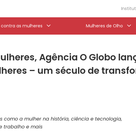
Institu
a contra as mulheres
Mulheres de Olho
lheres, Agência O Globo lanç
lheres – um século de transf
s como a mulher na história, ciência e tecnologia,
e trabalho e mais