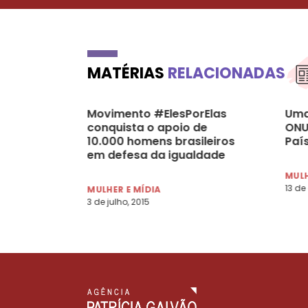
MATÉRIAS
RELACIONADAS
Movimento #ElesPorElas
Uma
conquista o apoio de
ONU,
10.000 homens brasileiros
Paí
em defesa da igualdade
de gênero
MULH
13 de 
MULHER E MÍDIA
3 de julho, 2015