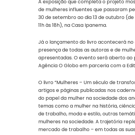
A exposição que completa o projeto most
de mulheres influentes que passaram pel
30 de setembro ao dia 13 de outubro (de 
11h às 18h), na Casa Ipanema.
Já o lançamento do livro acontecerá no
presença de todas as autoras e de mulh
apresentadas. O evento será aberto ao pú
Agência O Globo em parceria com a Edit
O livro “Mulheres – Um século de transf
artigos e páginas publicadas nos cader
do papel da mulher na sociedade dos anos
temas como a mulher na história, ciência
de trabalho, moda e estilo, outras temát
mulheres na sociedade. A trajetória repl
mercado de trabalho – em todas as sua