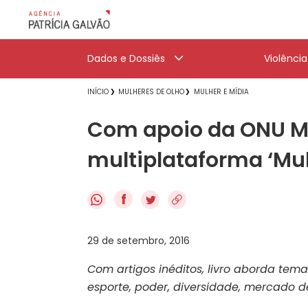
Dados e Dossiês
Violênci
INÍCIO
MULHERES DE OLHO
MULHER E MÍDIA
Com apoio da ONU Mu
multiplataforma ‘Mu
f
29 de setembro, 2016
Com artigos inéditos, livro aborda tema
esporte, poder, diversidade, mercado d