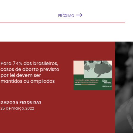
PRÓXIMO
Para 74% dos brasileiros,
30% 
casos de aborto previsto
fora
UISAS
por lei devem ser
mort
mantidos ou ampliados
uma 
tenta
DADOS E PESQUISAS
DADO
25 de março, 2022
23 de