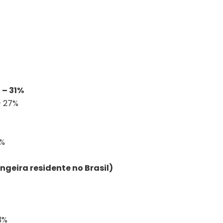
 – 31%
– 27%
2%
ngeira residente no Brasil)
3%