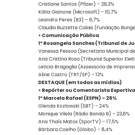
Cristiane Santos (Pfizer) – 28,3%
Kátia Gianone (Microsoft) – 10,7%
Leandra Peres (B3) – 6,7%
Claudia Buzzette Calais (Fundação Bung
• Comunicação Pública
1º Rosangela Sanches (Tribunal de Ju
Vanessa Pessoa (Secretaria Municipal d
Ana Cristina Rosa (Tribunal Superior Elei
Leticia Bragaglia (Assessoria de Impren
Aline Castro (TRT/SP) – 13%
DESTAQUE (em todas as mídias)
• Repórter ou Comentarista Esportiv
1º Marcela Rafael (ESPN) – 26%
Glenda Kozlowski (SBT) – 24%
Monique Vilela (Rádio Banda B) – 23,8%
Ana Thaís Matos (SporTV) – 17,5%
Bárbara Coelho (Globo) – 8,4%