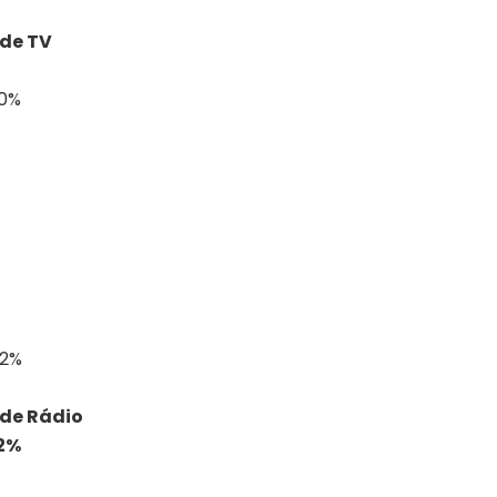
 de TV
20%
,2%
 de Rádio
,2%