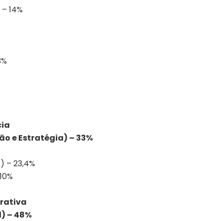
 – 14%
3%
cia
ão e Estratégia) – 33%
) – 23,4%
 10%
rativa
l) – 48%