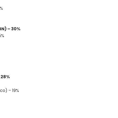
3%
BN) – 30%
,5%
– 28%
co) – 19%