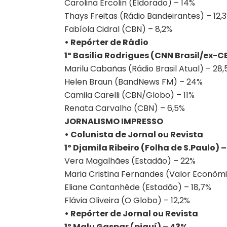
Carolina Ercolin (Eldorado) – 14%
Thays Freitas (Rádio Bandeirantes) – 12,
Fabíola Cidral (CBN) – 8,2%
• Repórter de Rádio
1º Basilia Rodrigues (CNN Brasil/ex-C
Marilu Cabañas (Rádio Brasil Atual) – 28
Helen Braun (BandNews FM) – 24%
Camila Carelli (CBN/Globo) – 11%
Renata Carvalho (CBN) – 6,5%
JORNALISMO IMPRESSO
• Colunista de Jornal ou Revista
1º Djamila Ribeiro (Folha de S.Paulo) 
Vera Magalhães (Estadão) – 22%
Maria Cristina Fernandes (Valor Econômi
Eliane Cantanhêde (Estadão) – 18,7%
Flávia Oliveira (O Globo) – 12,2%
• Repórter de Jornal ou Revista
1º Malu Gaspar (piauí) – 43%