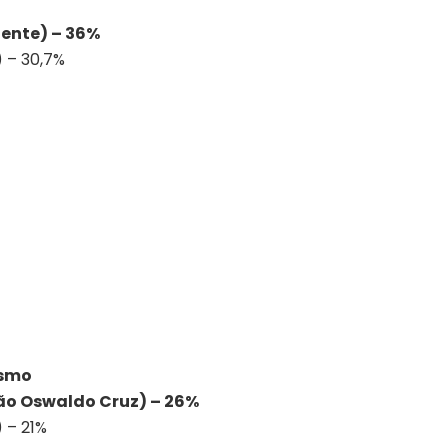
dente) – 36%
) – 30,7%
ismo
ão Oswaldo Cruz) – 26%
 – 21%