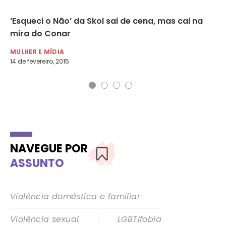
‘Esqueci o Não’ da Skol sai de cena, mas cai na
At
mira do Conar
ho
MULHER E MÍDIA
MU
14 de fevereiro, 2015
16 
NAVEGUE POR
ASSUNTO
Violência doméstica e familiar
|
Violência sexual
LGBTIfobia