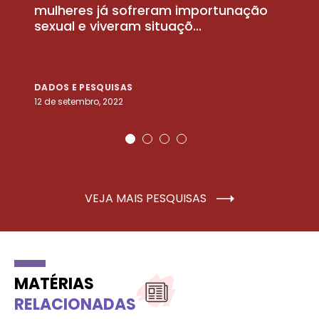
la
mulheres já sofreram importunação
a
sexual e viveram situaçõ...
m
DADOS E PESQUISAS
D
12 de setembro, 2022
25
VEJA MAIS PESQUISAS
MATÉRIAS
RELACIONADAS