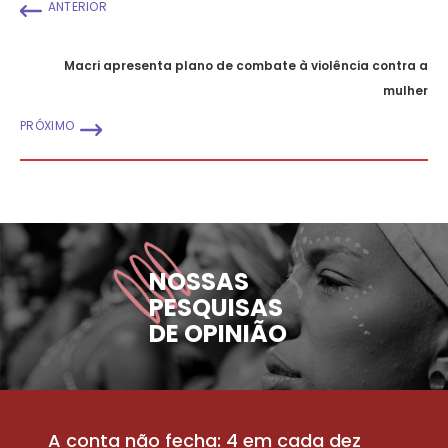
ANTERIOR
Macri apresenta plano de combate à violência contra a
mulher
PRÓXIMO
NOSSAS
PESQUISAS
DE OPINIÃO
A conta não fecha: 4 em cada dez
P