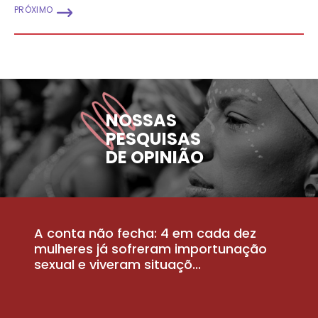
PRÓXIMO
NOSSAS
PESQUISAS
DE OPINIÃO
A conta não fecha: 4 em cada dez
P
la
mulheres já sofreram importunação
a
sexual e viveram situaçõ...
m