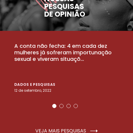
PESQUISAS
DE OPINIÃO
A conta não fecha: 4 em cada dez
P
la
mulheres já sofreram importunação
a
sexual e viveram situaçõ...
m
DADOS E PESQUISAS
D
12 de setembro, 2022
25
VEJA MAIS PESQUISAS