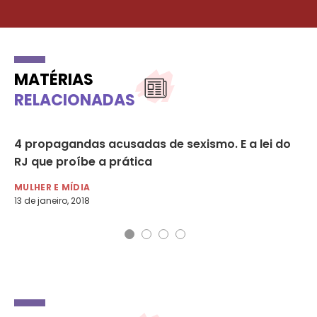
MATÉRIAS
RELACIONADAS
4 propagandas acusadas de sexismo. E a lei do
Nã
RJ que proíbe a prática
pu
MULHER E MÍDIA
MU
13 de janeiro, 2018
10 