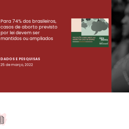
Para 74% dos brasileiros,
30% 
casos de aborto previsto
fora
UISAS
por lei devem ser
mort
mantidos ou ampliados
uma 
tenta
DADOS E PESQUISAS
DADO
25 de março, 2022
23 de