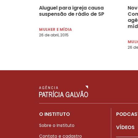
Aluguel para igreja causa
Nov
suspensão de rádio de SP
Com
agê
míd
MULHER E MÍDIA
26 de abril, 2015
MULH
26 de
O INSTITUTO
PODCAS
Sobre o Instituto
VÍDEOS
Contato e cadastro