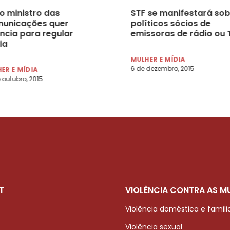
o ministro das
STF se manifestará sob
unicações quer
políticos sócios de
ncia para regular
emissoras de rádio ou 
ia
MULHER E MÍDIA
6 de dezembro, 2015
ER E MÍDIA
 outubro, 2015
T
VIOLÊNCIA CONTRA AS M
Violência doméstica e famili
Violência sexual