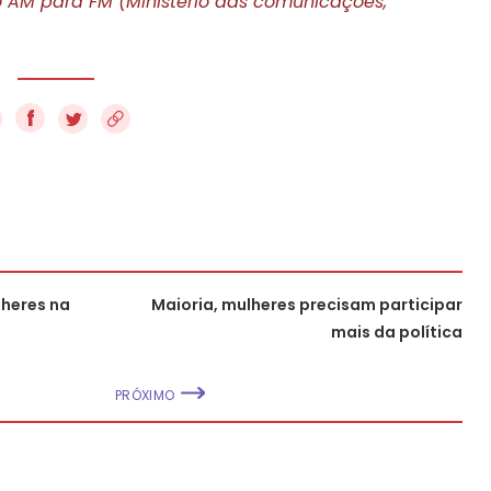
io AM para FM (Ministério das comunicações,
f
lheres na
Maioria, mulheres precisam participar
mais da política
PRÓXIMO