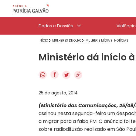
Dados e Dossiês
Violênci
INÍCIO
MULHERES DE OLHO
MULHER E MÍDIA
NOTÍCIAS
Ministério dá início
f
25 de agosto, 2014
(Ministério das Comunicações, 25/08/
assinou nesta segunda-feira um despacho
a migrar para a faixa FM. O anúncio foi 
sobre radiodifusão realizado em São Paul