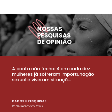
NOSSAS
PESQUISAS
DE OPINIÃO
A conta não fecha: 4 em cada dez
P
la
mulheres já sofreram importunação
a
sexual e viveram situaçõ...
m
DADOS E PESQUISAS
D
12 de setembro, 2022
25