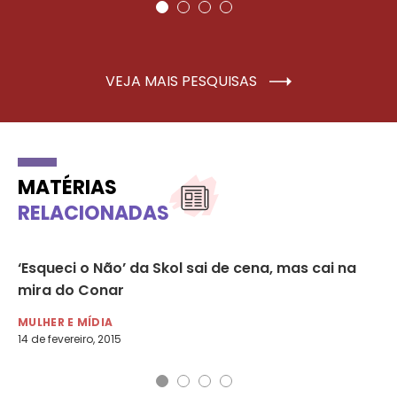
VEJA MAIS PESQUISAS
MATÉRIAS
RELACIONADAS
‘Esqueci o Não’ da Skol sai de cena, mas cai na
Ma
s
mira do Conar
so
MULHER E MÍDIA
MU
14 de fevereiro, 2015
20 