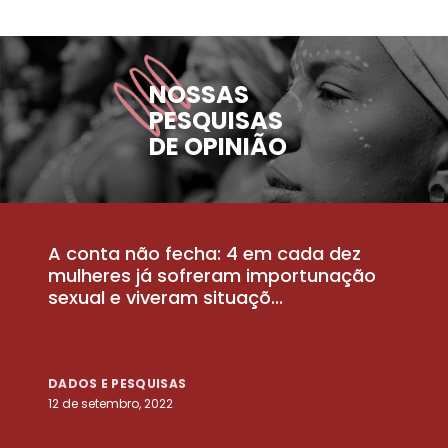
NOSSAS
PESQUISAS
DE OPINIÃO
A conta não fecha: 4 em cada dez
P
la
mulheres já sofreram importunação
a
sexual e viveram situaçõ...
m
DADOS E PESQUISAS
D
12 de setembro, 2022
25