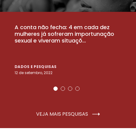
A conta não fecha: 4 em cada dez
P
la
mulheres já sofreram importunação
a
sexual e viveram situaçõ...
m
DADOS E PESQUISAS
D
12 de setembro, 2022
25
VEJA MAIS PESQUISAS