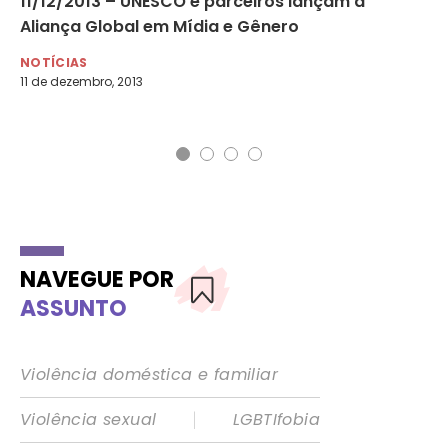
11/12/2013 – UNESCO e parceiros lançam a
08
Aliança Global em Mídia e Gênero
Pu
Al
NOTÍCIAS
11 de dezembro, 2013
NO
8 d
NAVEGUE POR
ASSUNTO
Violência doméstica e familiar
|
Violência sexual
LGBTIfobia