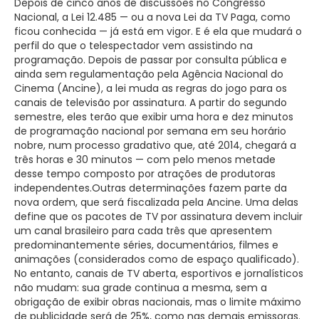
Depois de cinco anos de discussões no Congresso
Nacional, a Lei 12.485 — ou a nova Lei da TV Paga, como
ficou conhecida — já está em vigor. E é ela que mudará o
perfil do que o telespectador vem assistindo na
programação. Depois de passar por consulta pública e
ainda sem regulamentação pela Agência Nacional do
Cinema (Ancine), a lei muda as regras do jogo para os
canais de televisão por assinatura. A partir do segundo
semestre, eles terão que exibir uma hora e dez minutos
de programação nacional por semana em seu horário
nobre, num processo gradativo que, até 2014, chegará a
três horas e 30 minutos — com pelo menos metade
desse tempo composto por atrações de produtoras
independentes.Outras determinações fazem parte da
nova ordem, que será fiscalizada pela Ancine. Uma delas
define que os pacotes de TV por assinatura devem incluir
um canal brasileiro para cada três que apresentem
predominantemente séries, documentários, filmes e
animações (considerados como de espaço qualificado).
No entanto, canais de TV aberta, esportivos e jornalísticos
não mudam: sua grade continua a mesma, sem a
obrigação de exibir obras nacionais, mas o limite máximo
de publicidade será de 25%, como nas demais emissoras.