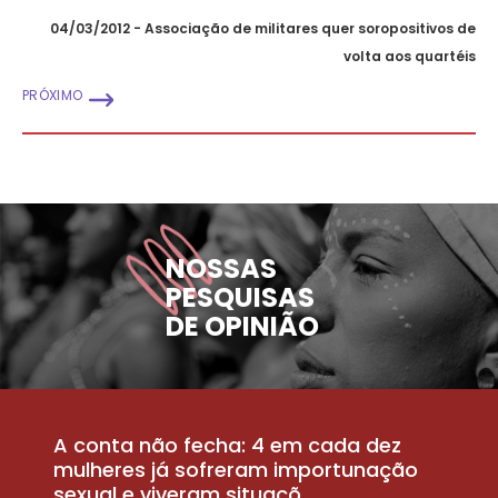
04/03/2012 - Associação de militares quer soropositivos de
volta aos quartéis
PRÓXIMO
NOSSAS
PESQUISAS
DE OPINIÃO
A conta não fecha: 4 em cada dez
P
la
mulheres já sofreram importunação
a
sexual e viveram situaçõ...
m