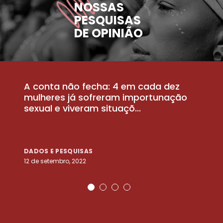
NOSSAS
PESQUISAS
DE OPINIÃO
A conta não fecha: 4 em cada dez
P
la
mulheres já sofreram importunação
a
sexual e viveram situaçõ...
m
DADOS E PESQUISAS
D
12 de setembro, 2022
25