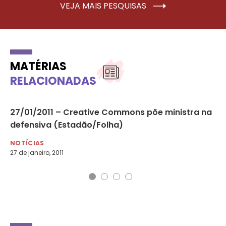
VEJA MAIS PESQUISAS
MATÉRIAS
RELACIONADAS
as
27/01/2011 – Creative Commons põe ministra na
25
defensiva (Estadão/Folha)
co
NOTÍCIAS
NO
27 de janeiro, 2011
25 