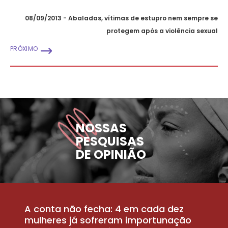
08/09/2013 - Abaladas, vítimas de estupro nem sempre se
protegem após a violência sexual
PRÓXIMO
NOSSAS
PESQUISAS
DE OPINIÃO
A conta não fecha: 4 em cada dez
P
la
mulheres já sofreram importunação
a