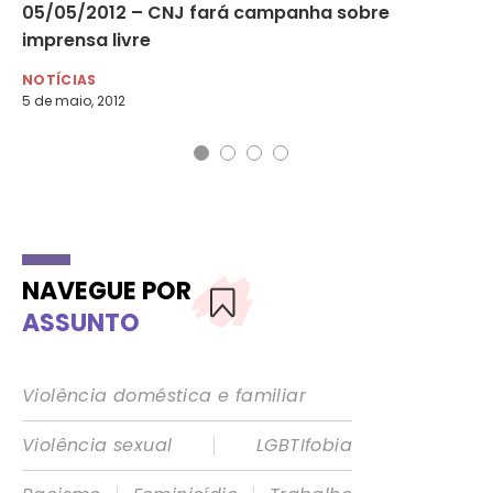
de
05/05/2012 – CNJ fará campanha sobre
Di
imprensa livre
da
NOTÍCIAS
MU
5 de maio, 2012
17 
NAVEGUE POR
ASSUNTO
Violência doméstica e familiar
|
Violência sexual
LGBTIfobia