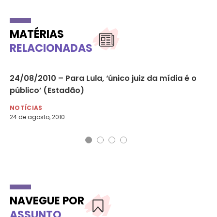
MATÉRIAS
RELACIONADAS
24/08/2010 – Para Lula, ‘único juiz da mídia é o
He
público’ (Estadão)
de
NOTÍCIAS
MU
24 de agosto, 2010
25 
NAVEGUE POR
ASSUNTO