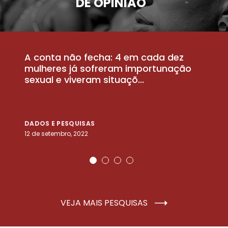
DE OPINIÃO
A conta não fecha: 4 em cada dez
P
la
mulheres já sofreram importunação
a
sexual e viveram situaçõ...
m
DADOS E PESQUISAS
D
12 de setembro, 2022
25
VEJA MAIS PESQUISAS