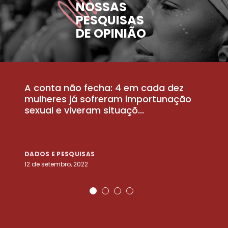
NOSSAS
PESQUISAS
DE OPINIÃO
A conta não fecha: 4 em cada dez
P
la
mulheres já sofreram importunação
a
sexual e viveram situaçõ...
m
DADOS E PESQUISAS
D
12 de setembro, 2022
25