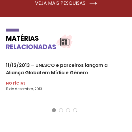
VEJA MAIS PESQUISAS
MATÉRIAS
RELACIONADAS
ão
11/12/2013 – UNESCO e parceiros lançam a
08
Aliança Global em Mídia e Gênero
Pu
Al
NOTÍCIAS
11 de dezembro, 2013
NO
8 d