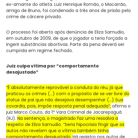
ex-amante do atleta. Luiz Henrique Romão, o Macarrão,
amigo de Bruno, foi condenado a três anos de prisão pelo
crime de cárcere privado.
O processo foi aberto após denúncia de Eliza Samudio,
em outubro de 2009, de que o jogador a teria forçado a
ingerir substâncias abortivas. Parte da pena deverá ser
cumprida em regime fechado.
Juiz culpa vítima por “comportamento
desajustado”
“É absolutamente reprovável a conduta do réu, já que
praticou os crimes (…) com o propósito de se ver livre do
status de pai que não desejava desempenhar (…) Sua
covardia, pois, impõe resposta penal adequada”,
afirma o
juiz Marco Couto, da 1ª Vara Criminal de Jacarepaguá
(RJ).
Na sentença, o magistrado faz uma ressalva a
respeito de Eliza Samudio. “Seria hipocrisia fingir que os
autos não revelam que a vítima também tinha
comportamento desajustado.
Há registro nos autos de