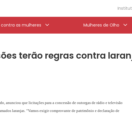
Institu
a contra as mulheres
Mulheres de Olho
ões terão regras contra laran
o, anunciou que licitações para a concessão de outorgas de rádio e televisão
 chamados laranjas. “Vamos exigir comprovante de patrimônio e declaração de