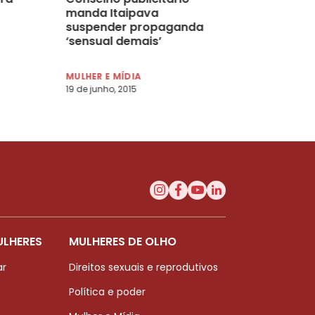
manda Itaipava
suspender propaganda
‘sensual demais’
MULHER E MÍDIA
19 de junho, 2015
ULHERES
MULHERES DE OLHO
ar
Direitos sexuais e reprodutivos
Política e poder