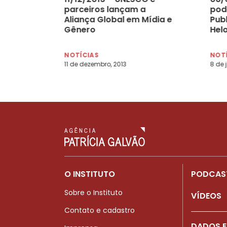
parceiros lançam a
pod
Aliança Global em Mídia e
Publ
Gênero
Hel
Alm
NOTÍCIAS
NOT
11 de dezembro, 2013
8 de 
O INSTITUTO
PODCAS
Sobre o Instituto
VÍDEOS
Contato e cadastro
DADOS E