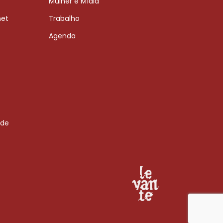
Mulher e Mídia
net
Trabalho
Agenda
 de