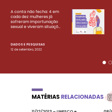
A conta não fecha: 4 em
cada dez mulheres já
VEJA MAIS PESQ
sofreram importunação
sexual e viveram situaçõ...
DADOS E PESQUISAS
12 de setembro, 2022
MATÉRIAS
RELACIONADAS
11/12/2013 – UNESCO e
08/