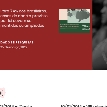
Para 74% dos brasileiros,
30% 
casos de aborto previsto
fora
UISAS
por lei devem ser
mort
mantidos ou ampliados
uma 
tenta
DADOS E PESQUISAS
DADO
25 de março, 2022
23 de
01/2014 – ‘Qual o
10/01/2014 – VIP relem