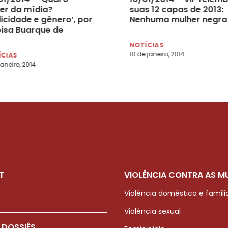
er da mídia?
suas 12 capas de 2013:
icidade e gênero’, por
Nenhuma mulher negra
oisa Buarque de
eida
NOTÍCIAS
10 de janeiro, 2014
ÍCIAS
janeiro, 2014
T
VIOLÊNCIA CONTRA AS M
Violência doméstica e famili
Violência sexual
 DOSSIÊS