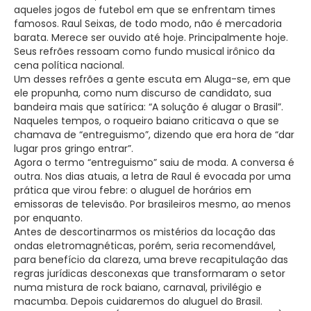
aqueles jogos de futebol em que se enfrentam times
famosos. Raul Seixas, de todo modo, não é mercadoria
barata. Merece ser ouvido até hoje. Principalmente hoje.
Seus refrões ressoam como fundo musical irônico da
cena política nacional.
Um desses refrões a gente escuta em Aluga-se, em que
ele propunha, como num discurso de candidato, sua
bandeira mais que satírica: “A solução é alugar o Brasil”.
Naqueles tempos, o roqueiro baiano criticava o que se
chamava de “entreguismo”, dizendo que era hora de “dar
lugar pros gringo entrar”.
Agora o termo “entreguismo” saiu de moda. A conversa é
outra. Nos dias atuais, a letra de Raul é evocada por uma
prática que virou febre: o aluguel de horários em
emissoras de televisão. Por brasileiros mesmo, ao menos
por enquanto.
Antes de descortinarmos os mistérios da locação das
ondas eletromagnéticas, porém, seria recomendável,
para benefício da clareza, uma breve recapitulação das
regras jurídicas desconexas que transformaram o setor
numa mistura de rock baiano, carnaval, privilégio e
macumba. Depois cuidaremos do aluguel do Brasil.