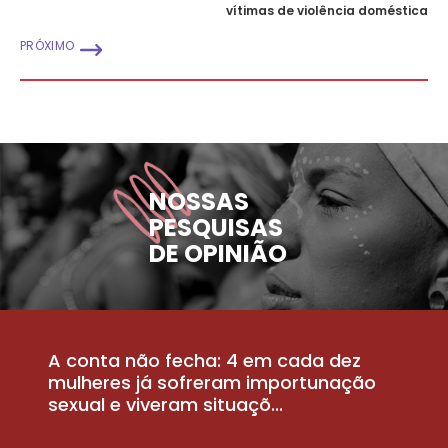
vítimas de violência doméstica
PRÓXIMO
NOSSAS
PESQUISAS
DE OPINIÃO
A conta não fecha: 4 em cada dez
P
la
mulheres já sofreram importunação
a
sexual e viveram situaçõ...
m