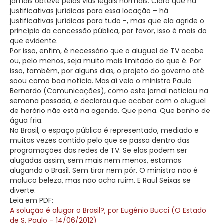
jamais obteve pelas vias legais normais. Claro que há
justificativas jurídicas para essa locação – há
justificativas jurídicas para tudo -, mas que ela agride o
princípio da concessão pública, por favor, isso é mais do
que evidente.
Por isso, enfim, é necessário que o aluguel de TV acabe
ou, pelo menos, seja muito mais limitado do que é. Por
isso, também, por alguns dias, o projeto do governo até
soou como boa notícia. Mas aí veio o ministro Paulo
Bernardo (Comunicações), como este jornal noticiou na
semana passada, e declarou que acabar com o aluguel
de horário não está na agenda. Que pena. Que banho de
água fria.
No Brasil, o espaço público é representado, mediado e
muitas vezes contido pelo que se passa dentro das
programações das redes de TV. Se elas podem ser
alugadas assim, sem mais nem menos, estamos
alugando o Brasil. Sem tirar nem pôr. O ministro não é
maluco beleza, mas não acha ruim. E Raul Seixas se
diverte.
Leia em PDF:
A solução é alugar o Brasil?, por Eugênio Bucci (O Estado
de S. Paulo – 14/06/2012)