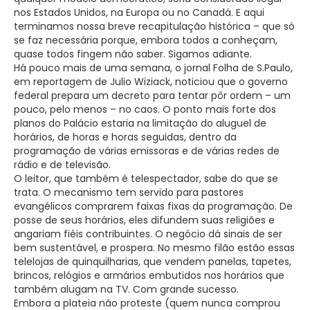
nos Estados Unidos, na Europa ou no Canadá. E aqui
terminamos nossa breve recapitulação histórica – que só
se faz necessária porque, embora todos a conheçam,
quase todos fingem não saber. Sigamos adiante.
Há pouco mais de uma semana, o jornal Folha de S.Paulo,
em reportagem de Julio Wiziack, noticiou que o governo
federal prepara um decreto para tentar pôr ordem – um
pouco, pelo menos – no caos. O ponto mais forte dos
planos do Palácio estaria na limitação do aluguel de
horários, de horas e horas seguidas, dentro da
programação de várias emissoras e de várias redes de
rádio e de televisão.
O leitor, que também é telespectador, sabe do que se
trata. O mecanismo tem servido para pastores
evangélicos comprarem faixas fixas da programação. De
posse de seus horários, eles difundem suas religiões e
angariam fiéis contribuintes. O negócio dá sinais de ser
bem sustentável, e prospera. No mesmo filão estão essas
telelojas de quinquilharias, que vendem panelas, tapetes,
brincos, relógios e armários embutidos nos horários que
também alugam na TV. Com grande sucesso.
Embora a plateia não proteste (quem nunca comprou