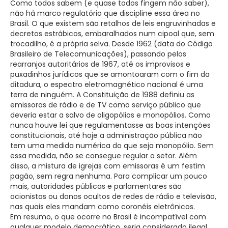
Como todos sabem (e quase todos fingem não saber),
não há marco regulatório que discipline essa área no
Brasil. O que existem são retalhos de leis engruvinhadas e
decretos estrábicos, embaralhados num cipoal que, sem
trocadilho, é a própria selva. Desde 1962 (data do Código
Brasileiro de Telecomunicações), passando pelos
rearranjos autoritários de 1967, até os improvisos e
puxadinhos jurídicos que se amontoaram com o fim da
ditadura, o espectro eletromagnético nacional é uma
terra de ninguém. A Constituição de 1988 definiu as
emissoras de rádio e de TV como serviço público que
deveria estar a salvo de oligopólios e monopólios. Como
nunca houve lei que regulamentasse as boas intenções
constitucionais, até hoje a administração pública não
tem uma medida numérica do que seja monopólio. Sem
essa medida, não se consegue regular o setor. Além
disso, a mistura de igrejas com emissoras é um festim
pagão, sem regra nenhuma. Para complicar um pouco
mais, autoridades públicas e parlamentares são
acionistas ou donos ocultos de redes de rádio e televisão,
nas quais eles mandam como coronéis eletrônicos.
Em resumo, o que ocorre no Brasil é incompatível com
qualquer modelo democrático, seria considerado ilegal