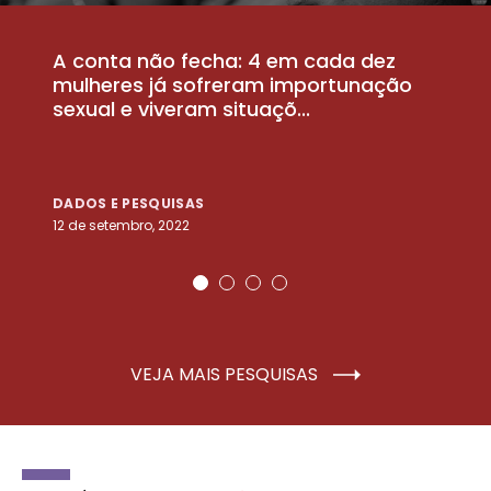
A conta não fecha: 4 em cada dez
P
la
mulheres já sofreram importunação
a
sexual e viveram situaçõ...
m
DADOS E PESQUISAS
D
12 de setembro, 2022
25
VEJA MAIS PESQUISAS