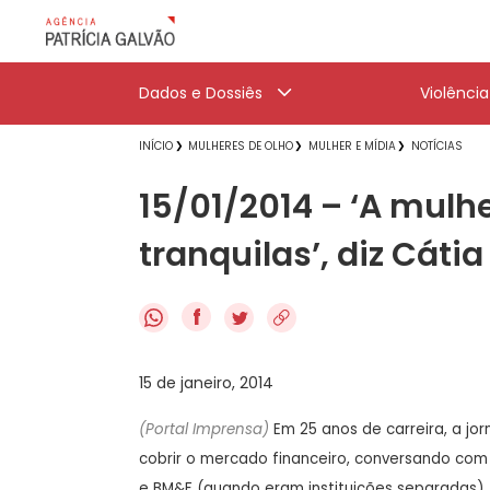
Dados e Dossiês
Violênci
INÍCIO
MULHERES DE OLHO
MULHER E MÍDIA
NOTÍCIAS
15/01/2014 – ‘A mulh
tranquilas’, diz Cátia
f
15 de janeiro, 2014
(Portal Imprensa)
Em 25 anos de carreira, a jo
cobrir o mercado financeiro, conversando co
e BM&F (quando eram instituições separadas), 