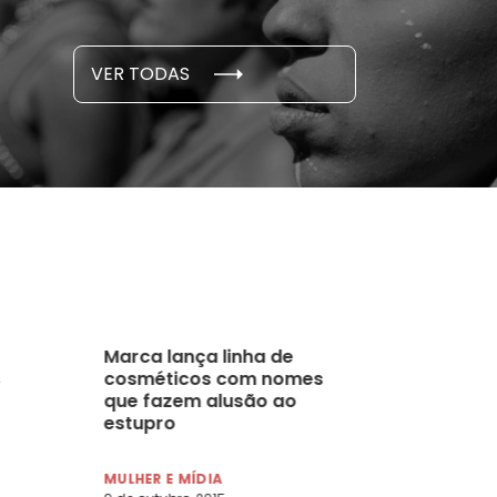
...
S E PESQUISAS
DADOS E P
VER TODAS
 novembro, 2021
15 de outubro
Marca lança linha de
cosméticos com nomes
que fazem alusão ao
estupro
MULHER E MÍDIA