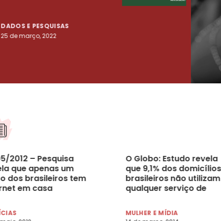
tenta
DADOS E PESQUISAS
DADO
25 de março, 2022
23 de
05/2012 – Pesquisa
O Globo: Estudo revela
ela que apenas um
que 9,1% dos domicílios
o dos brasileiros tem
brasileiros não utilizam
ernet em casa
qualquer serviço de
telecomunicação
ÍCIAS
MULHER E MÍDIA