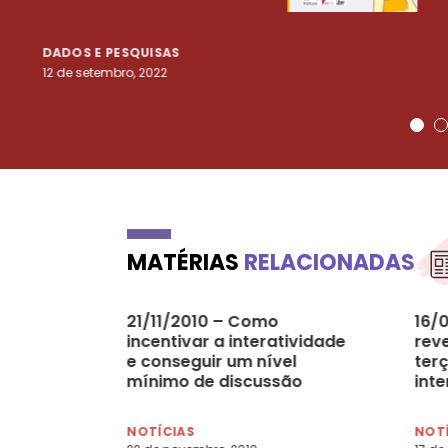
DADOS E PESQUISAS
12 de setembro, 2022
MATÉRIAS
RELACIONADAS
21/11/2010 – Como
16/
incentivar a interatividade
rev
e conseguir um nível
terç
mínimo de discussão
int
(Folha)
NOTÍCIAS
NOT