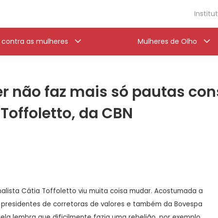
Institu
a contra as mulheres
Mulheres de Olho
er não faz mais só pautas co
 Toffoletto, da CBN
rnalista Cátia Toffoletto viu muita coisa mudar. Acostumada a
m presidentes de corretoras de valores e também da Bovespa
ela lembra que dificilmente fazia uma rebelião, por exemplo,