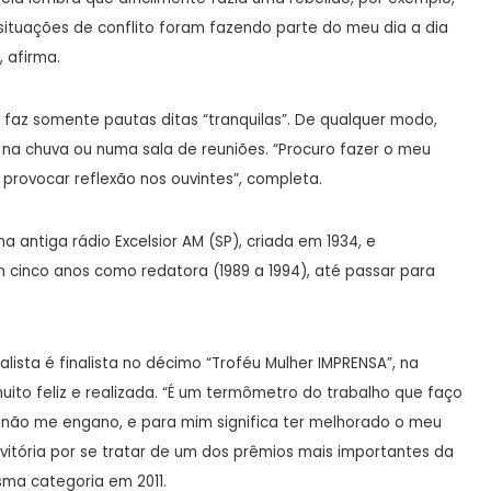
ituações de conflito foram fazendo parte do meu dia a dia
, afirma.
ão faz somente pautas ditas “tranquilas”. De qualquer modo,
 na chuva ou numa sala de reuniões. “Procuro fazer o meu
provocar reflexão nos ouvintes”, completa.
na antiga rádio Excelsior AM (SP), criada em 1934, e
m cinco anos como redatora (1989 a 1994), até passar para
lista é finalista no décimo “Troféu Mulher IMPRENSA”, na
muito feliz e realizada. “É um termômetro do trabalho que faço
se não me engano, e para mim significa ter melhorado o meu
 vitória por se tratar de um dos prêmios mais importantes da
sma categoria em 2011.