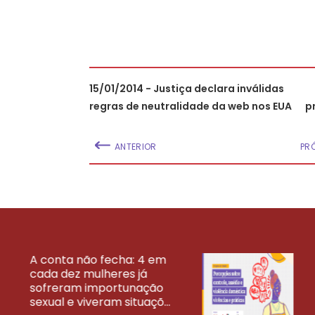
15/01/2014 - Justiça declara inválidas
regras de neutralidade da web nos EUA
p
ANTERIOR
PR
A conta não fecha: 4 em
cada dez mulheres já
VEJA MAIS PESQ
sofreram importunação
sexual e viveram situaçõ...