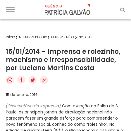
INÍCIO
MULHERES DE OLHO
MULHER E MÍDIA
NOTÍCIAS
15/01/2014 – Imprensa e rolezinho,
machismo e irresponsabilidade,
por Luciano Martins Costa
f
15 de janeiro, 2014
(Observatório da Imprensa)
Com exceção da Folha de S.
Paulo, os principais jornais de circulação nacional não
parecem fazer um grande esforço para compreender o
novo fenômeno social, conhecido como “rolezinho”. Na
edição de quarta-feira (15/1), o Globo ignora o assunto e o