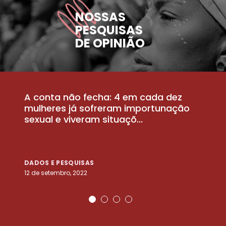
NOSSAS
PESQUISAS
DE OPINIÃO
A conta não fecha: 4 em cada dez
P
la
mulheres já sofreram importunação
a
sexual e viveram situaçõ...
m
DADOS E PESQUISAS
D
12 de setembro, 2022
25