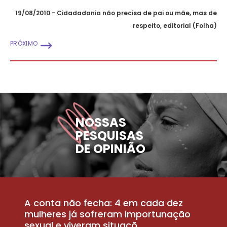
19/08/2010 - Cidadadania não precisa de pai ou mãe, mas de
respeito, editorial (Folha)
PRÓXIMO
NOSSAS
PESQUISAS
DE OPINIÃO
A conta não fecha: 4 em cada dez
P
la
mulheres já sofreram importunação
a
sexual e viveram situaçõ...
m