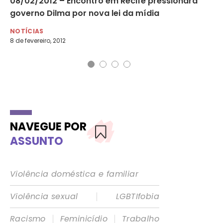
à
08/02/2012 – Encontro em Recife pressionará
18
governo Dilma por nova lei da mídia
re
NOTÍCIAS
NO
8 de fevereiro, 2012
18 
NAVEGUE POR
ASSUNTO
Violência doméstica e familiar
|
Violência sexual
LGBTIfobia
|
|
Racismo
Feminicídio
Trabalho