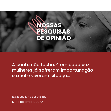
NOSSAS
PESQUISAS
DE OPINIÃO
A conta não fecha: 4 em cada dez
P
la
mulheres já sofreram importunação
a
sexual e viveram situaçõ...
m
DADOS E PESQUISAS
D
12 de setembro, 2022
25