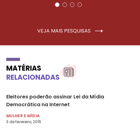
VEJA MAIS PESQUISAS
MATÉRIAS
RELACIONADAS
e
Eleitores poderão assinar Lei da Mídia
Ap
Democrática na Internet
po
ma
MULHER E MÍDIA
3 de fevereiro, 2015
MU
15 