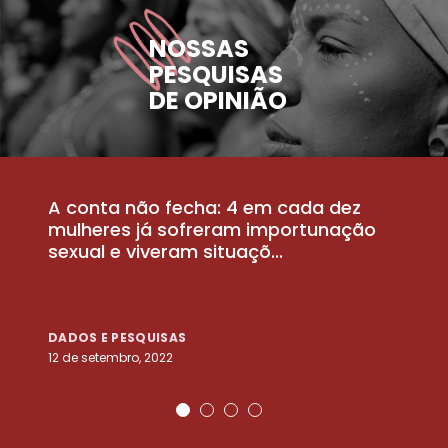
NOSSAS
PESQUISAS
DE OPINIÃO
A conta não fecha: 4 em cada dez
P
la
mulheres já sofreram importunação
a
sexual e viveram situaçõ...
m
DADOS E PESQUISAS
D
12 de setembro, 2022
25