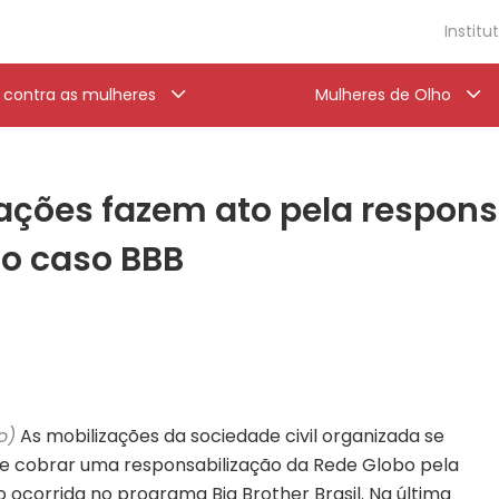
Institu
a contra as mulheres
Mulheres de Olho
ações fazem ato pela respons
no caso BBB
o)
As mobilizações da sociedade civil organizada se
de cobrar uma responsabilização da Rede Globo pela
 ocorrida no programa Big Brother Brasil. Na última