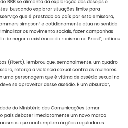
 do BBB se alimenta da exploração dos desejos e
tes, buscando explorar situações limite para
sserviço que é prestado ao país por esta emissora,
hommers simpson” e cotidianamente atua no sentido
criminalizar os movimento sociais, fazer campanhas
 de negar a existência do racismo no Brasil”, criticou
stas (Fitert), lembrou que, semanalmente, um quadro
ora, reforça a violência sexual contra as mulheres.
m uma personagem que é vítima de assédio sexual no
 deve se aproveitar desse assédio. É um absurdo”,
sidade do Ministério das Comunicações tomar
e do país debater imediatamente um novo marco
canismos que contemplem órgãos reguladores