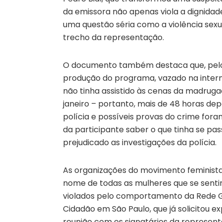
da emissora não apenas viola a dignida
uma questão séria como a violência sexu
trecho da representação.
O documento também destaca que, pelo 
produção do programa, vazado na internet
não tinha assistido às cenas da madrugad
janeiro – portanto, mais de 48 horas dep
polícia e possíveis provas do crime foram 
da participante saber o que tinha se p
prejudicado as investigações da polícia.
As organizações do movimento feminista 
nome de todas as mulheres que se sentir
violados pelo comportamento da Rede Gl
Cidadão em São Paulo, que já solicitou 
reunião com os signatários da represent