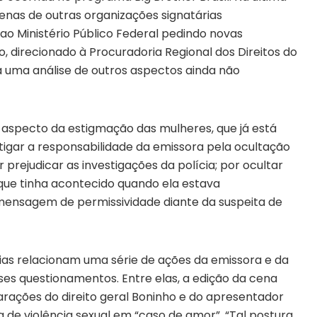
zenas de outras organizações signatárias
o Ministério Público Federal pedindo novas
, direcionado à Procuradoria Regional dos Direitos do
a uma análise de outros aspectos ainda não
aspecto da estigmação das mulheres, que já está
tigar a responsabilidade da emissora pela ocultação
 prejudicar as investigações da polícia; por ocultar
que tinha acontecido quando ela estava
mensagem de permissividade diante da suspeita de
ias relacionam uma série de ações da emissora e da
ses questionamentos. Entre elas, a edição da cena
rações do direito geral Boninho e do apresentador
 de violência sexual em “caso de amor”. “Tal postura