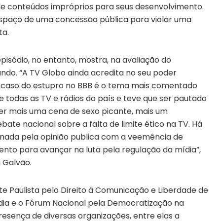
 de conteúdos impróprios para seus desenvolvimento.
 espaço de uma concessão pública para violar uma
ta.
isódio, no entanto, mostra, na avaliação do
do. “A TV Globo ainda acredita no seu poder
 O caso do estupro no BBB é o tema mais comentado
 de todas as TV e rádios do país e teve que ser pautado
ser mais uma cena de sexo picante, mais um
ate nacional sobre a falta de limite ético na TV. Há
nada pela opinião publica com a veemência de
nto para avançar na luta pela regulação da mídia”,
a Galvão.
e Paulista pelo Direito à Comunicação e Liberdade de
ídia e o Fórum Nacional pela Democratização na
sença de diversas organizações, entre elas a