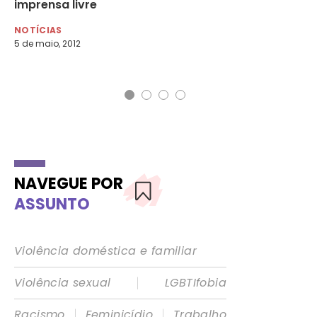
imprensa livre
Al
NOTÍCIAS
NO
5 de maio, 2012
11 
NAVEGUE POR
ASSUNTO
Violência doméstica e familiar
|
Violência sexual
LGBTIfobia
|
|
Racismo
Feminicídio
Trabalho