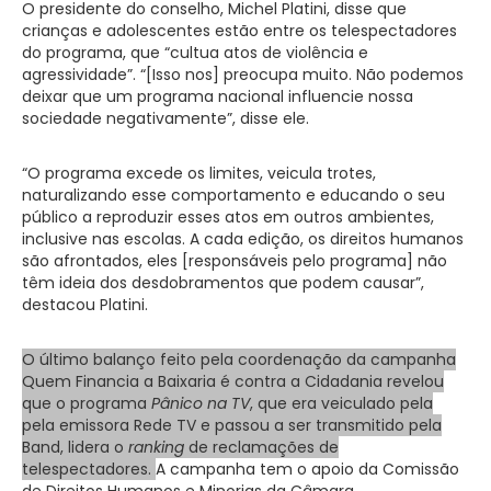
O presidente do conselho, Michel Platini, disse que
crianças e adolescentes estão entre os telespectadores
do programa, que “cultua atos de violência e
agressividade”. “[Isso nos] preocupa muito. Não podemos
deixar que um programa nacional influencie nossa
sociedade negativamente”, disse ele.
“O programa excede os limites, veicula trotes,
naturalizando esse comportamento e educando o seu
público a reproduzir esses atos em outros ambientes,
inclusive nas escolas. A cada edição, os direitos humanos
são afrontados, eles [responsáveis pelo programa] não
têm ideia dos desdobramentos que podem causar”,
destacou Platini.
O último balanço feito pela coordenação da campanha
Quem Financia a Baixaria é contra a Cidadania revelou
que o programa
Pânico na TV
, que era veiculado pela
pela emissora Rede TV e passou a ser transmitido pela
Band, lidera o
ranking
de reclamações de
telespectadores.
A campanha tem o apoio da Comissão
de Direitos Humanos e Minorias da Câmara.