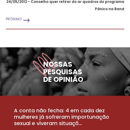
24/05/2012 - Conselho quer retirar do ar quadros do programa
Pânico na Band
PRÓXIMO
NOSSAS
PESQUISAS
DE OPINIÃO
A conta não fecha: 4 em cada dez
P
la
mulheres já sofreram importunação
a
sexual e viveram situaçõ...
m