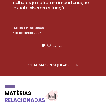
la
mulheres já sofreram importunação
a
sexual e viveram situaçõ...
m
DADOS E PESQUISAS
D
12 de setembro, 2022
25
VEJA MAIS PESQUISAS
MATÉRIAS
RELACIONADAS