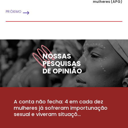
mulheres (APG)
PRÓXIMO
NOSSAS
PESQUISAS
DE OPINIÃO
A conta não fecha: 4 em cada dez
P
la
mulheres já sofreram importunação
a
sexual e viveram situaçõ...
m