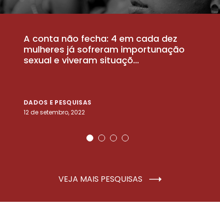
A conta não fecha: 4 em cada dez
P
la
mulheres já sofreram importunação
a
sexual e viveram situaçõ...
m
DADOS E PESQUISAS
D
12 de setembro, 2022
25
VEJA MAIS PESQUISAS