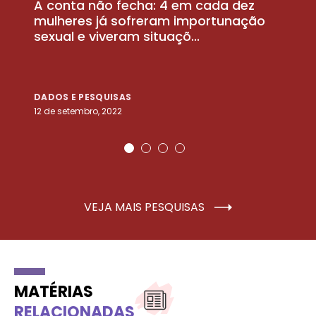
A conta não fecha: 4 em cada dez
P
la
mulheres já sofreram importunação
a
sexual e viveram situaçõ...
m
DADOS E PESQUISAS
D
12 de setembro, 2022
25
VEJA MAIS PESQUISAS
MATÉRIAS
RELACIONADAS