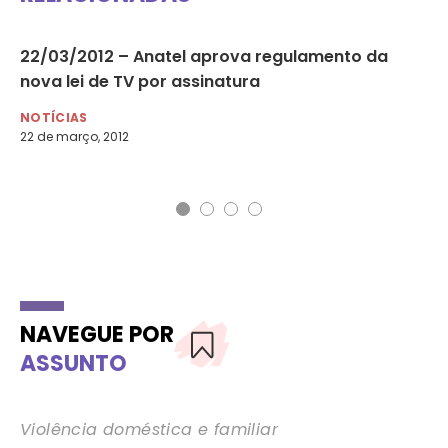
à
22/03/2012 – Anatel aprova regulamento da
10
nova lei de TV por assinatura
in
De
NOTÍCIAS
22 de março, 2012
NO
10 
NAVEGUE POR
ASSUNTO
Violência doméstica e familiar