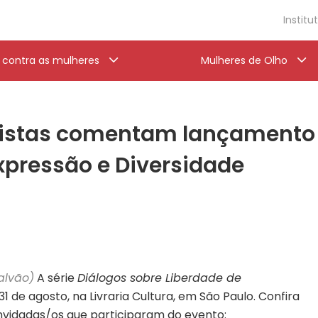
Institu
a contra as mulheres
Mulheres de Olho
alistas comentam lançamento 
xpressão e Diversidade
alvão)
A série
Diálogos sobre Liberdade de
1 de agosto, na Livraria Cultura, em São Paulo. Confira
vidadas/os que participaram do evento: