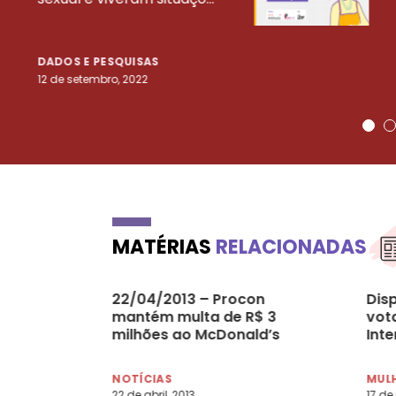
DADOS E PESQUISAS
12 de setembro, 2022
MATÉRIAS
RELACIONADAS
22/04/2013 – Procon
Disp
mantém multa de R$ 3
vot
milhões ao McDonald’s
Inte
NOTÍCIAS
MULH
22 de abril, 2013
17 de