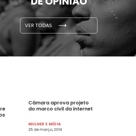
DE OPINIÃO
...
S E PESQUISAS
DADOS E P
VER TODAS
 novembro, 2021
15 de outubro
Câmara aprova projeto
re
do marco civil da internet
os
MULHER E MÍDIA
25 de março, 2014