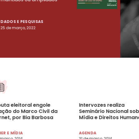
tenta
DADOS E PESQUISAS
DADO
25 de março, 2022
23 de
uta eleitoral engole
Intervozes realiza
ação do Marco Civil da
Seminário Nacional sob
rnet, por Bia Barbosa
Mídia e Direitos Human
ER E MÍDIA
AGENDA
 março, 2014
31 de março, 2014