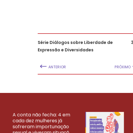
Série Diálogos sobre Liberdade de
Expressão e Diversidades
ANTERIOR
PRÓXIMO
A conta não fecha: 4 em
cada dez mulheres já
VEJA MAIS PESQ
sofreram importunação
sexual e viveram situaçõ...