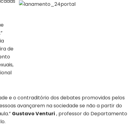
icadas
ue
”
ia
ira de
ento
xuais,
ional
de e o contraditório dos debates promovidos pelos
pessoas avançarem na sociedade se não a partir do
ula.”
Gustavo Venturi
, professor do Departamento
lo.