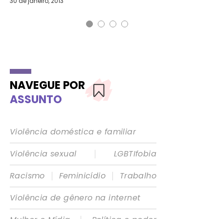
30 de janeiro, 2013
2 d
NAVEGUE POR
ASSUNTO
Violência doméstica e familiar
|
Violência sexual
LGBTIfobia
|
|
Racismo
Feminicídio
Trabalho
Violência de gênero na internet