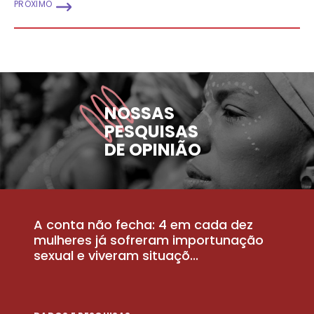
PRÓXIMO
NOSSAS
PESQUISAS
DE OPINIÃO
A conta não fecha: 4 em cada dez
P
la
mulheres já sofreram importunação
a
sexual e viveram situaçõ...
m