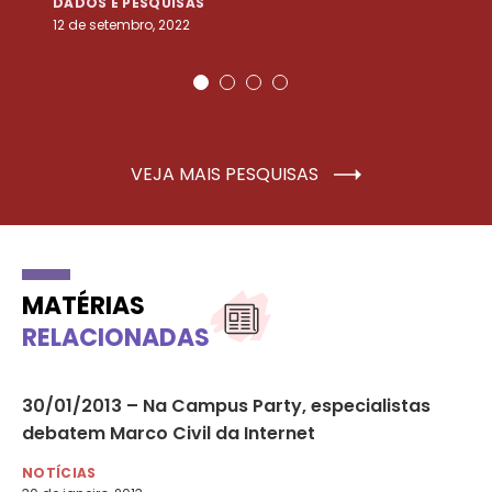
DADOS E PESQUISAS
D
12 de setembro, 2022
25
VEJA MAIS PESQUISAS
MATÉRIAS
RELACIONADAS
ão
30/01/2013 – Na Campus Party, especialistas
In
debatem Marco Civil da Internet
in
NOTÍCIAS
MU