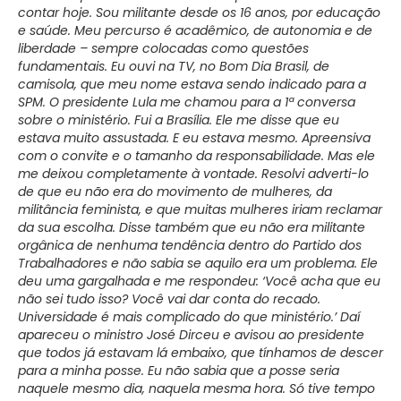
contar hoje. Sou militante desde os 16 anos, por educação
e saúde. Meu percurso é acadêmico, de autonomia e de
liberdade – sempre colocadas como questões
fundamentais. Eu ouvi na TV, no Bom Dia Brasil, de
camisola, que meu nome estava sendo indicado para a
SPM. O presidente Lula me chamou para a 1ª conversa
sobre o ministério. Fui a Brasília. Ele me disse que eu
estava muito assustada. E eu estava mesmo. Apreensiva
com o convite e o tamanho da responsabilidade. Mas ele
me deixou completamente à vontade. Resolvi adverti-lo
de que eu não era do movimento de mulheres, da
militância feminista, e que muitas mulheres iriam reclamar
da sua escolha. Disse também que eu não era militante
orgânica de nenhuma tendência dentro do Partido dos
Trabalhadores e não sabia se aquilo era um problema. Ele
deu uma gargalhada e me respondeu: ‘Você acha que eu
não sei tudo isso? Você vai dar conta do recado.
Universidade é mais complicado do que ministério.’ Daí
apareceu o ministro José Dirceu e avisou ao presidente
que todos já estavam lá embaixo, que tínhamos de descer
para a minha posse. Eu não sabia que a posse seria
naquele mesmo dia, naquela mesma hora. Só tive tempo