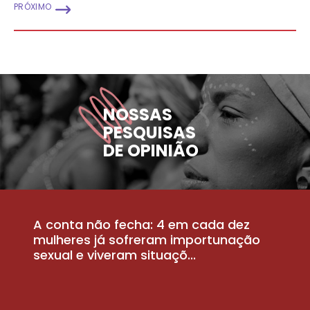
PRÓXIMO
NOSSAS
PESQUISAS
DE OPINIÃO
A conta não fecha: 4 em cada dez
P
la
mulheres já sofreram importunação
a
sexual e viveram situaçõ...
m