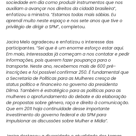
sociedade em dia como produzir instrumentos que nos
auxiliam a avançar nos direitos da cidadã brasileira
”,
enfatizou a ministra. “
Estamos todas mais sábias. Eu
aprendi muito neste espaço e nos sete anos que tive o
privilégio de dirigir a SPM
”, completou.
Jacira Melo agradeceu e enfatizou o interesse das
participantes. “
Sei que é um enorme esforço estar aqui.
Em maio, interessadas já começam a nos contatar e pedir
informações, pois querem fazer poupança para o
transporte. Neste ano, recebemos
mais de 600
pré-
inscrições e foi possível confirmar 250.
É fundamental que
a Secretaria de Políticas para as Mulheres cresça de
status político e financeiro no governo da presidenta
Dilma. Também é estratégico para as políticas para as
mulheres o aprofundamento do debate e da elaboração
de propostas sobre gênero, raça e direito à comunicação.
Que em 2011 haja continuidade desse importante
investimento do governo federal e da SPM para
impulsionar as discussões sobre Mulher e Mídia”.
Jacira destacou a diversidade e atualidade dos temas