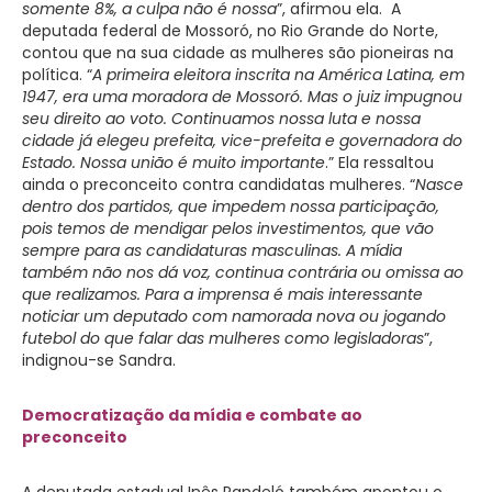
somente 8%, a culpa não é nossa
”, afirmou ela. A
deputada federal de Mossoró, no Rio Grande do Norte,
contou que na sua cidade as mulheres são pioneiras na
política. “
A primeira eleitora inscrita na América Latina, em
1947, era uma moradora de Mossoró. Mas o juiz impugnou
seu direito ao voto. Continuamos nossa luta e nossa
cidade já elegeu prefeita, vice-prefeita e governadora do
Estado. Nossa união é muito importante
.” Ela ressaltou
ainda o preconceito contra candidatas mulheres. “
Nasce
dentro dos partidos, que impedem nossa participação,
pois temos de mendigar pelos investimentos, que vão
sempre para as candidaturas masculinas. A mídia
também não nos dá voz, continua contrária ou omissa ao
que realizamos. Para a imprensa é mais interessante
noticiar um deputado com namorada nova ou jogando
futebol do que falar das mulheres como legisladoras
”,
indignou-se Sandra.
Democratização da mídia e combate ao
preconceito
A deputada estadual Inês Pandeló também apontou o