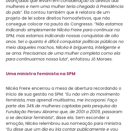
avançadas que levam em consideração os direitos das
mulheres e nem uma mulher teria chegado à Presidência
do país
”. Ela contou também que é relatora de um
projeto de lei sobre direitos homoafetivos, que não
consegue colocar na pauta do Congresso. “
Não estamos
indicando simplesmente Nilcéa Freire para continuar na
SPM, mas estamos indicando nossas conquistas de oito
anos. Sei o quanto é difícil conquistar políticas públicas no
meio daqueles machos. Nilcéa é briguenta, inteligente e
se ama. Precisamos de uma mulher completa como ela
para continuarmos nossa luta
”, enfatizou Jô Moraes.
Uma ministra feminista na SPM
Nilcéa Freire encerrou a mesa de abertura recordando o
início de sua gestão na SPM. “
Eu não vim do movimento
feminista, mas aprendi muitíssimo, me incorporei. Faço
parte das 34% de mulheres captadas pela pesquisa da
Fundação Perseu Abramo que, de
2001 a
2009, passaram
a se declarar feminista
”, disse ela. Sem esconder a
emoção, Nilcéa relembrou sua nomeação para ministra.
“
Eu disse que um dia eu iria contar publicamente e vou