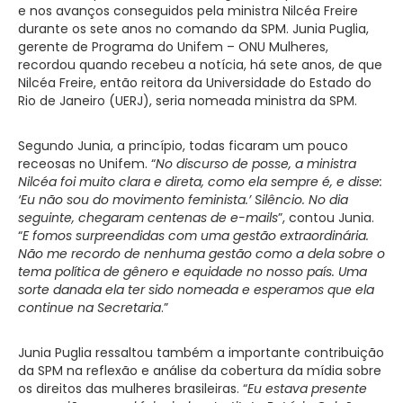
e nos avanços conseguidos pela ministra Nilcéa Freire
durante os sete anos no comando da SPM. Junia Puglia,
gerente de Programa do Unifem – ONU Mulheres,
recordou quando recebeu a notícia, há sete anos, de que
Nilcéa Freire, então reitora da Universidade do Estado do
Rio de Janeiro (UERJ), seria nomeada ministra da SPM.
Segundo Junia, a princípio, todas ficaram um pouco
receosas no Unifem. “
No discurso de posse, a ministra
Nilcéa foi muito clara e direta, como ela sempre é, e disse:
‘Eu não sou do movimento feminista.’ Silêncio. No dia
seguinte, chegaram centenas de e-mails
”, contou Junia.
“
E fomos surpreendidas com uma gestão extraordinária.
Não me recordo de nenhuma gestão como a dela sobre o
tema política de gênero e equidade no nosso país. Uma
sorte danada ela ter sido nomeada e esperamos que ela
continue na Secretaria
.”
Junia Puglia ressaltou também a importante contribuição
da SPM na reflexão e análise da cobertura da mídia sobre
os direitos das mulheres brasileiras. “
Eu estava presente