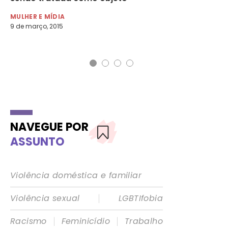
MULHER E MÍDIA
MU
9 de março, 2015
3 d
NAVEGUE POR
ASSUNTO
Violência doméstica e familiar
|
Violência sexual
LGBTIfobia
|
|
Racismo
Feminicídio
Trabalho