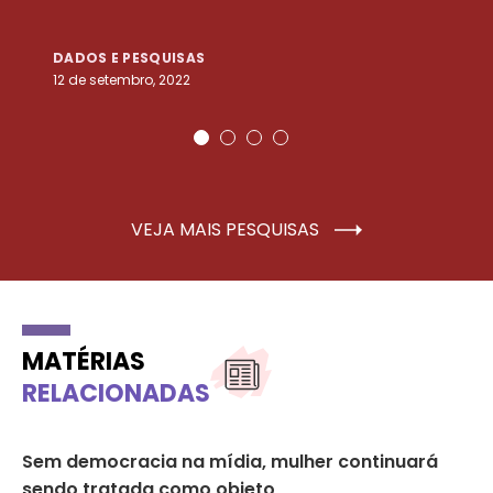
DADOS E PESQUISAS
D
12 de setembro, 2022
25
VEJA MAIS PESQUISAS
MATÉRIAS
RELACIONADAS
Sem democracia na mídia, mulher continuará
At
sendo tratada como objeto
em