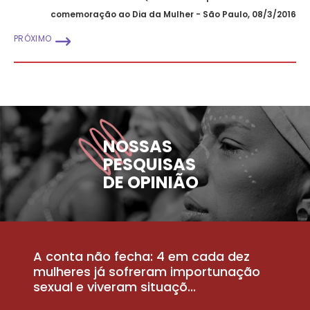
comemoração ao Dia da Mulher - São Paulo, 08/3/2016
PRÓXIMO
NOSSAS
PESQUISAS
DE OPINIÃO
A conta não fecha: 4 em cada dez
P
la
mulheres já sofreram importunação
a
sexual e viveram situaçõ...
m