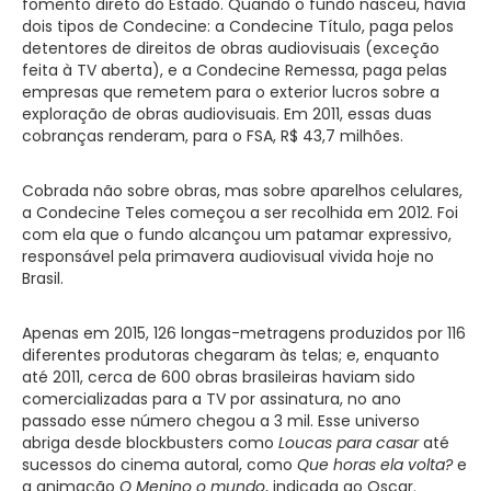
fomento direto do Estado. Quando o fundo nasceu, havia
dois tipos de Condecine: a Condecine Título, paga pelos
detentores de direitos de obras audiovisuais (exceção
feita à TV aberta), e a Condecine Remessa, paga pelas
empresas que remetem para o exterior lucros sobre a
exploração de obras audiovisuais. Em 2011, essas duas
cobranças renderam, para o FSA, R$ 43,7 milhões.
Cobrada não sobre obras, mas sobre aparelhos celulares,
a Condecine Teles começou a ser recolhida em 2012. Foi
com ela que o fundo alcançou um patamar expressivo,
responsável pela primavera audiovisual vivida hoje no
Brasil.
Apenas em 2015, 126 longas-metragens produzidos por 116
diferentes produtoras chegaram às telas; e, enquanto
até 2011, cerca de 600 obras brasileiras haviam sido
comercializadas para a TV por assinatura, no ano
passado esse número chegou a 3 mil. Esse universo
abriga desde blockbusters como
Loucas para casar
até
sucessos do cinema autoral, como
Que horas ela volta?
e
a animação
O Menino o mundo
, indicada ao Oscar.