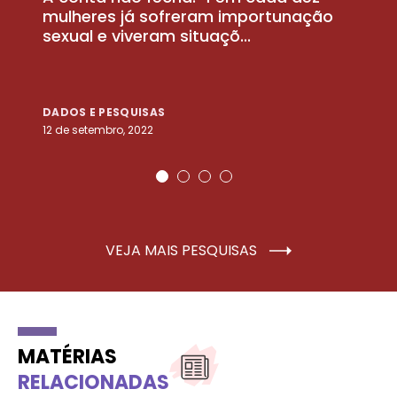
la
mulheres já sofreram importunação
a
sexual e viveram situaçõ...
m
DADOS E PESQUISAS
D
12 de setembro, 2022
25
VEJA MAIS PESQUISAS
MATÉRIAS
RELACIONADAS