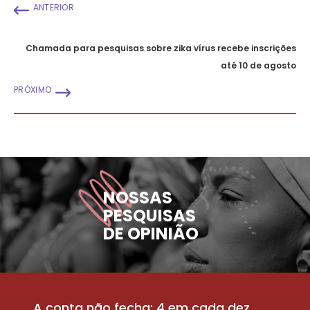
ANTERIOR
Chamada para pesquisas sobre zika vírus recebe inscrições
até 10 de agosto
PRÓXIMO
NOSSAS
PESQUISAS
DE OPINIÃO
A conta não fecha: 4 em cada dez
P