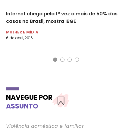
Internet chega pela 1ª vez a mais de 50% das
De
casas no Brasil, mostra IBGE
se
O
MULHER E MÍDIA
6 de abril, 2016
MU
12 
NAVEGUE POR
ASSUNTO
Violência doméstica e familiar